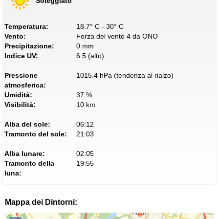
Soleggiato
Temperatura:
18.7° C - 30° C
Vento:
Forza del vento 4 da ONO
Precipitazione:
0 mm
Indice UV:
6.5 (alto)
Pressione
1015.4 hPa (tendenza al rialzo)
atmosferica:
Umidità:
37 %
Visibilità:
10 km
Alba del sole:
06:12
Tramonto del sole:
21:03
Alba lunare:
02:05
Tramonto della
19:55
luna:
Mappa dei Dintorni: