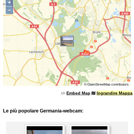
+
−
©
OpenStreetMap
contributors.
Embed Map
Ingrandire Mappa
Le più popolare Germania-webcam: