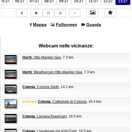
05:27
06:27
07:27
08:27
09:27
10:27
11:27
12:27
13:27
Mappa
Fullscreen
Guarda
Webcam nelle vicinanze:
Hürth
: Otto-Maigler-See
, 7.3 km.
Hürth
: Weathercam Otto-Maigler-See
, 7.3 km.
Colonia
: Colonia Sürth
, 14.1 km.
Colonia
: Cattedrale di Colonia
, 16.4 km.
Colonia
: LanxessTowercam
, 16.5 km.
Colonia
: Livestream dal KölnTurm
, 16.5 km.