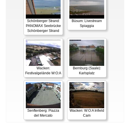
Schönberger Strand:
Büsum: Livestream
PANOMAX Seebrücke
Spiaggia
Schönberger Strand
Wacken:
Bernburg (Saale):
Festivalgelände W:O:A
Karlsplatz
Senftenberg: Piazza
Wacken: W:O:A Infield
del Mercato
Cam