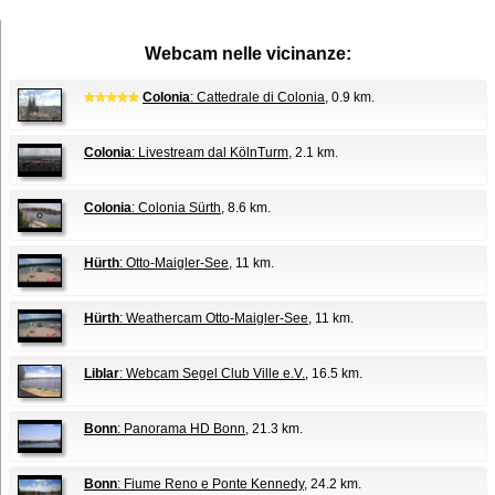
Webcam nelle vicinanze:
Colonia
: Cattedrale di Colonia
, 0.9 km.
Colonia
: Livestream dal KölnTurm
, 2.1 km.
Colonia
: Colonia Sürth
, 8.6 km.
Hürth
: Otto-Maigler-See
, 11 km.
Hürth
: Weathercam Otto-Maigler-See
, 11 km.
Liblar
: Webcam Segel Club Ville e.V.
, 16.5 km.
Bonn
: Panorama HD Bonn
, 21.3 km.
Bonn
: Fiume Reno e Ponte Kennedy
, 24.2 km.