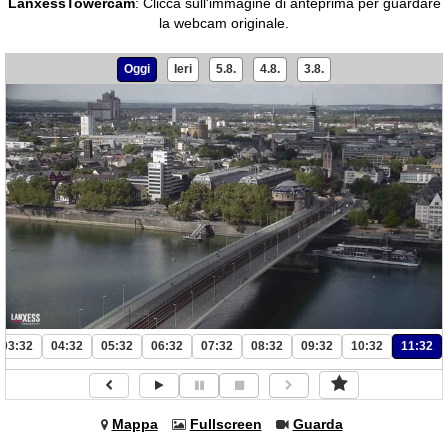
LanxessTowercam
:
Clicca sull'immagine di anteprima per guardare
la webcam originale.
Oggi
Ieri
5.8.
4.8.
3.8.
03:32
04:32
05:32
06:32
07:32
08:32
09:32
10:32
11:32
Mappa
Fullscreen
Guarda