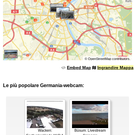
©
OpenStreetMap
contributors.
Embed Map
Ingrandire Mappa
Le più popolare Germania-webcam:
Wacken:
Büsum: Livestream