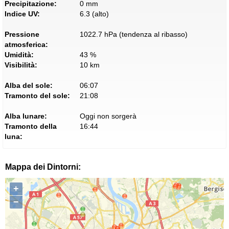
Precipitazione:
0 mm
Indice UV:
6.3 (alto)
Pressione
1022.7 hPa (tendenza al ribasso)
atmosferica:
Umidità:
43 %
Visibilità:
10 km
Alba del sole:
06:07
Tramonto del sole:
21:08
Alba lunare:
Oggi non sorgerà
Tramonto della
16:44
luna:
Mappa dei Dintorni:
+
−