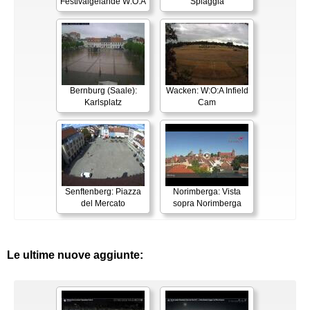
Festivalgelände W:O:A
Spiaggia
Bernburg (Saale):
Wacken: W:O:A Infield
Karlsplatz
Cam
Senftenberg: Piazza
Norimberga: Vista
del Mercato
sopra Norimberga
Le ultime nuove aggiunte: