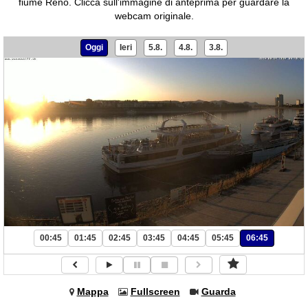
fiume Reno.
Clicca sull'immagine di anteprima per guardare la
webcam originale.
Oggi
Ieri
5.8.
4.8.
3.8.
00:45
01:45
02:45
03:45
04:45
05:45
06:45
Mappa
Fullscreen
Guarda