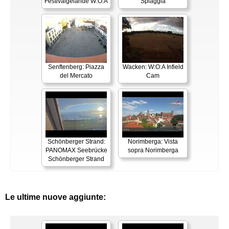
Festivalgelände W:O:A
Spiaggia
Senftenberg: Piazza
Wacken: W:O:A Infield
del Mercato
Cam
Schönberger Strand:
Norimberga: Vista
PANOMAX Seebrücke
sopra Norimberga
Schönberger Strand
Le ultime nuove aggiunte: