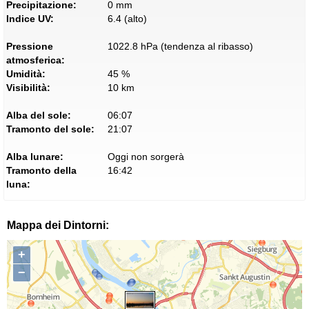
Precipitazione:
0 mm
Indice UV:
6.4 (alto)
Pressione
1022.8 hPa (tendenza al ribasso)
atmosferica:
Umidità:
45 %
Visibilità:
10 km
Alba del sole:
06:07
Tramonto del sole:
21:07
Alba lunare:
Oggi non sorgerà
Tramonto della
16:42
luna:
Mappa dei Dintorni:
+
−