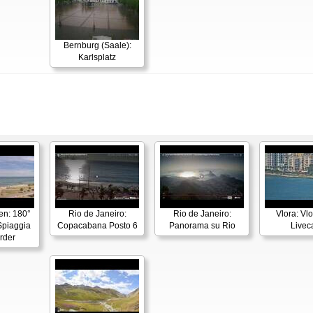
Bernburg (Saale):
Karlsplatz
en: 180°
Rio de Janeiro:
Rio de Janeiro:
Vlora: Vl
piaggia
Copacabana Posto 6
Panorama su Rio
Live
rder