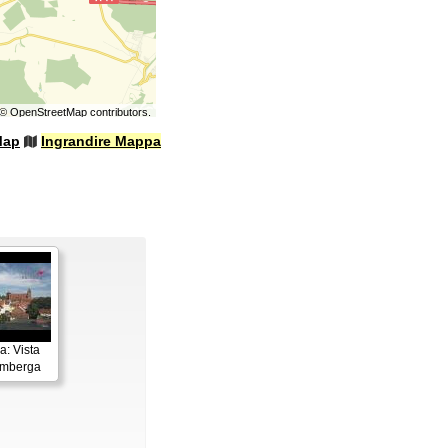
©
OpenStreetMap
contributors.
Map
Ingrandire Mappa
: Vista
imberga