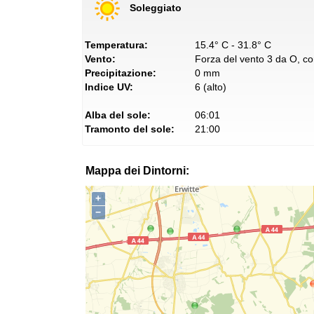
Soleggiato
Temperatura:
15.4° C - 31.8° C
Vento:
Forza del vento 3 da O, con
Precipitazione:
0 mm
Indice UV:
6 (alto)
Alba del sole:
06:01
Tramonto del sole:
21:00
Mappa dei Dintorni:
+
−