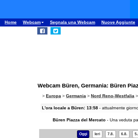
Home
Webcam
Segnala una Webcam
Nuove Aggiunte
Webcam Büren, Germania: Büren Piaz
>
Europa
>
Germania
>
Nord Reno-Westfalia
L'ora locale a Büren: 13:58
- attualmente giorno
Büren Piazza del Mercato
- Una veduta pa
Oggi
Ieri
7.8.
6.8.
5.