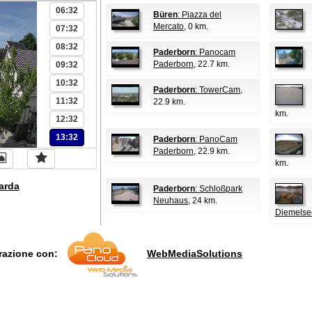
06:32
Büren
: Piazza del
Mercato
, 0 km.
07:32
08:32
Paderborn
: Panocam
Paderborn
, 22.7 km.
09:32
10:32
Paderborn
: TowerCam
,
11:32
22.9 km.
km.
12:32
13:32
Paderborn
: PanoCam
Paderborn
, 22.9 km.
km.
arda
Paderborn
: Schloßpark
Neuhaus
, 24 km.
Diemelse
orazione con:
WebMediaSolutions