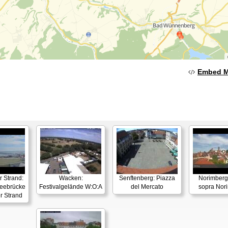
Embed 
 Strand:
Wacken:
Senftenberg: Piazza
Norimberga
ebrücke
Festivalgelände W:O:A
del Mercato
sopra Nor
r Strand