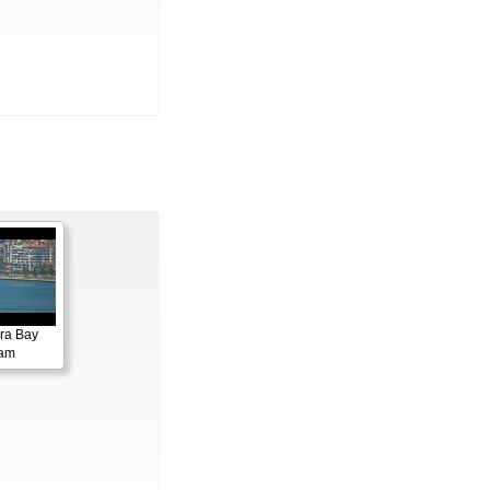
ora Bay
cam