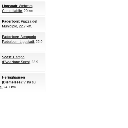
Lippstadt
: Webcam
Controllabile
, 20 km.
Paderborn
: Piazza del
Municipio
, 22.7 km.
Paderborn
: Aeroporto
Paderborn-Lippstadt
, 22.9
Soest
: Campo
d'Aviazione Soest
, 23.9
Heringhausen
(Diemelsee)
: Vista sul
e
, 24.1 km.