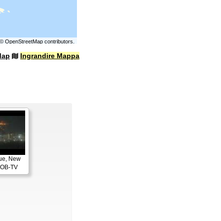
©
OpenStreetMap
contributors.
Map
Ingrandire Mappa
ue, New
KOB-TV