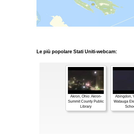
Le più popolare Stati Uniti-webcam:
Akron, Ohio: Akron-
Abingdon, V
Summit County Public
Watauga El
Library
Scho