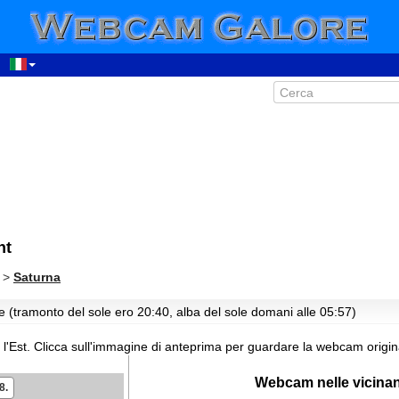
00:09
01:09
02:09
03:09
04:09
nt
05:09
06:09
>
Saturna
07:09
e (tramonto del sole ero 20:40, alba del sole domani alle 05:57)
08:09
09:09
l'Est.
Clicca sull'immagine di anteprima per guardare la webcam origin
10:09
Webcam nelle vicina
11:09
8.