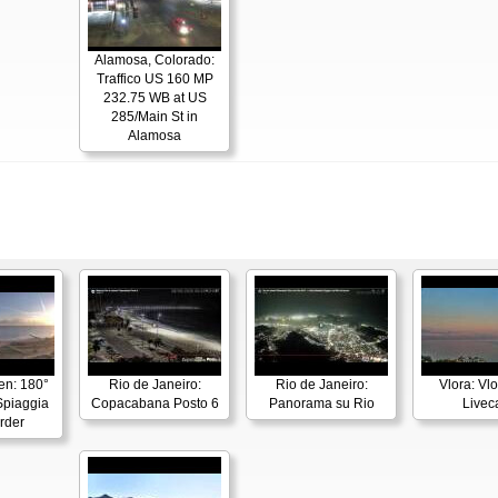
Alamosa, Colorado:
Traffico US 160 MP
232.75 WB at US
285/Main St in
Alamosa
en: 180°
Rio de Janeiro:
Rio de Janeiro:
Vlora: Vl
piaggia
Copacabana Posto 6
Panorama su Rio
Live
rder