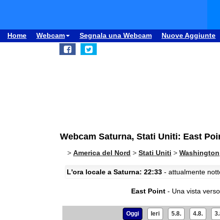
Home
Webcam
Segnala una Webcam
Nuove Aggiunte
Webcam Saturna, Stati Uniti: East Poi
>
America del Nord
>
Stati Uniti
>
Washington
L'ora locale a Saturna: 22:33
- attualmente nott
East Point
- Una vista verso 
Oggi
Ieri
5.8.
4.8.
3.