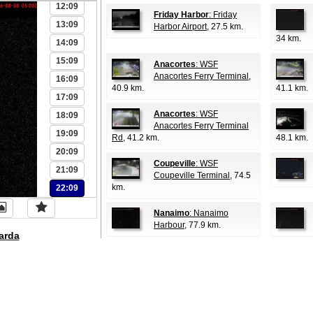
12:09
Friday Harbor
: Friday
13:09
Harbor Airport
, 27.5 km.
34 km.
14:09
15:09
Anacortes
: WSF
Anacortes Ferry Terminal
,
16:09
40.9 km.
41.1 km.
17:09
Anacortes
: WSF
18:09
Anacortes Ferry Terminal
19:09
Rd
, 41.2 km.
48.1 km.
20:09
Coupeville
: WSF
21:09
Coupeville Terminal
, 74.5
km.
22:09
Nanaimo
: Nanaimo
Harbour
, 77.9 km.
arda