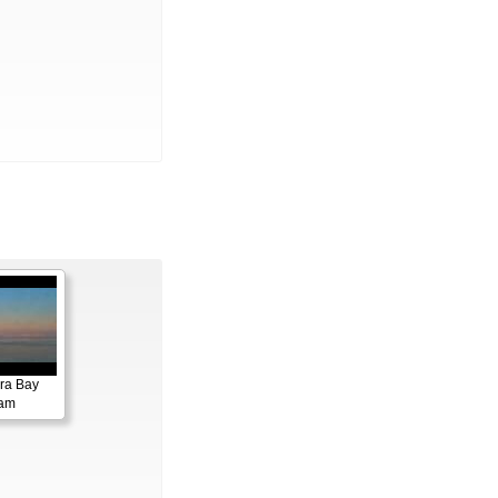
ora Bay
cam