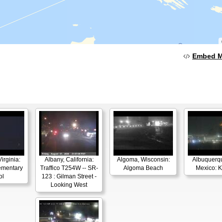
Embed 
irginia:
Albany, California:
Algoma, Wisconsin:
Albuquerq
ementary
Traffico T254W -- SR-
Algoma Beach
Mexico: 
ol
123 : Gilman Street -
Looking West