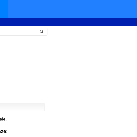
ale.
nze: