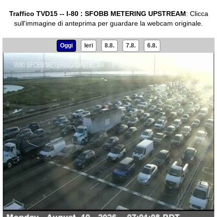
Traffico TVD15 -- I-80 : SFOBB METERING UPSTREAM
:
Clicca
sull'immagine di anteprima per guardare la webcam originale.
Oggi
Ieri
8.8.
7.8.
6.8.