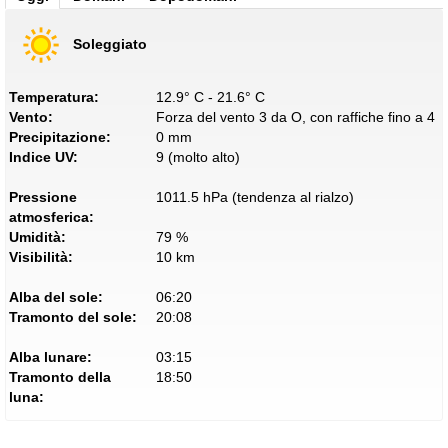
Soleggiato
Temperatura:
12.9° C - 21.6° C
Vento:
Forza del vento 3 da O, con raffiche fino a 4
Precipitazione:
0 mm
Indice UV:
9 (molto alto)
Pressione
1011.5 hPa (tendenza al rialzo)
atmosferica:
Umidità:
79 %
Visibilità:
10 km
Alba del sole:
06:20
Tramonto del sole:
20:08
Alba lunare:
03:15
Tramonto della
18:50
luna: