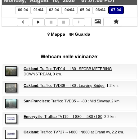
00:04
01:04
02:04
04:04
05:04
06:04
07:04
Mappa
Guarda
Webcam nelle vicinanze:
Oakland
: Traffico TVD14 -- I-80 : SFOBB METERING
DOWNSTREAM
, 0 km.
Oakland
: Traffico TVD39 -- I-80 : Leaving Bridge
, 1.2 km.
San Francisco
: Traffico TVD35 -- I-80 : Mid Skyway
, 2 km.
Emeryville
: Traffico TV119 -- I-880 : I-580 / I-80
, 2.2 km.
Oakland
: Traffico TV727 -- I-880 : N880 at Grand Av
, 2.2 km.