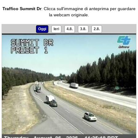
Traffico Summit Dr
:
Clicca sull'immagine di anteprima per guardare
la webcam originale.
Oggi
Ieri
4.8.
3.8.
2.8.