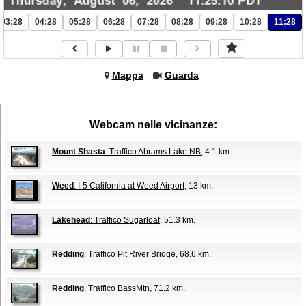
03:28
04:28
05:28
06:28
07:28
08:28
09:28
10:28
11:28
Mappa
Guarda
Webcam nelle vicinanze:
Mount Shasta
: Traffico Abrams Lake NB
, 4.1 km.
Weed
: I-5 California at Weed Airport
, 13 km.
Lakehead
: Traffico Sugarloaf
, 51.3 km.
Redding
: Traffico Pit River Bridge
, 68.6 km.
Redding
: Traffico BassMtn
, 71.2 km.