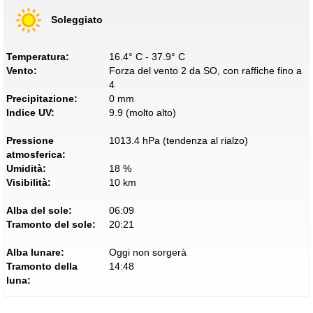
Soleggiato
Temperatura:
16.4° C - 37.9° C
Vento:
Forza del vento 2 da SO, con raffiche fino a
4
Precipitazione:
0 mm
Indice UV:
9.9 (molto alto)
Pressione
1013.4 hPa (tendenza al rialzo)
atmosferica:
Umidità:
18 %
Visibilità:
10 km
Alba del sole:
06:09
Tramonto del sole:
20:21
Alba lunare:
Oggi non sorgerà
Tramonto della
14:48
luna: