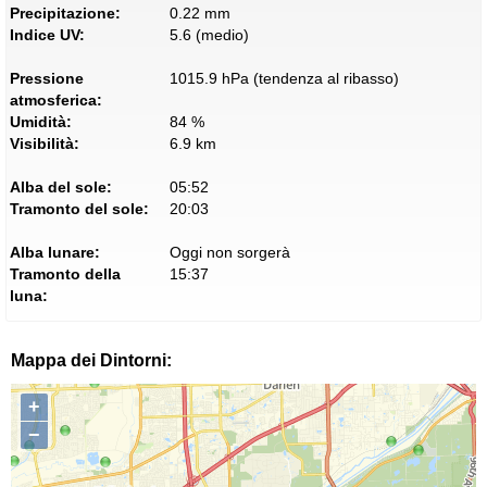
Precipitazione:
0.22 mm
Indice UV:
5.6 (medio)
Pressione
1015.9 hPa (tendenza al ribasso)
atmosferica:
Umidità:
84 %
Visibilità:
6.9 km
Alba del sole:
05:52
Tramonto del sole:
20:03
Alba lunare:
Oggi non sorgerà
Tramonto della
15:37
luna:
Mappa dei Dintorni:
+
−