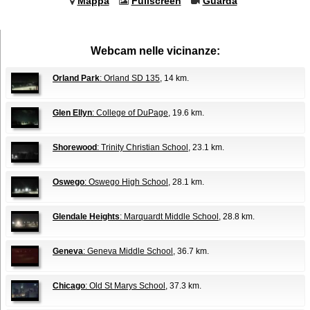
Mappa
Fullscreen
Guarda
Webcam nelle vicinanze:
Orland Park
: Orland SD 135
, 14 km.
Glen Ellyn
: College of DuPage
, 19.6 km.
Shorewood
: Trinity Christian School
, 23.1 km.
Oswego
: Oswego High School
, 28.1 km.
Glendale Heights
: Marquardt Middle School
, 28.8 km.
Geneva
: Geneva Middle School
, 36.7 km.
Chicago
: Old St Marys School
, 37.3 km.