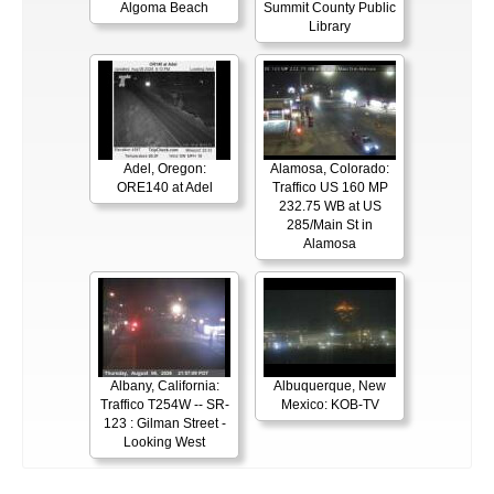
Algoma Beach
Summit County Public
Library
Adel, Oregon:
Alamosa, Colorado:
ORE140 at Adel
Traffico US 160 MP
232.75 WB at US
285/Main St in
Alamosa
Albany, California:
Albuquerque, New
Traffico T254W -- SR-
Mexico: KOB-TV
123 : Gilman Street -
Looking West