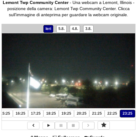
Lemont Twp Community Center
- Una webcam a Lemont, Illinois -
posizione della camera: Lemont Twp Community Center.
Clicca
sull'immagine di anteprima per guardare la webcam originale.
Ieri
5.8.
4.8.
3.8.
15:25
16:25
17:25
18:25
19:25
20:25
21:25
22:25
23:25