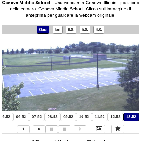
Geneva Middle School
- Una webcam a Geneva, Illinois - posizione
della camera: Geneva Middle School.
Clicca sull'immagine di
anteprima per guardare la webcam originale.
Oggi
Ieri
6.8.
5.8.
4.8.
05:52
06:52
07:52
08:52
09:52
10:52
11:52
12:52
13:52