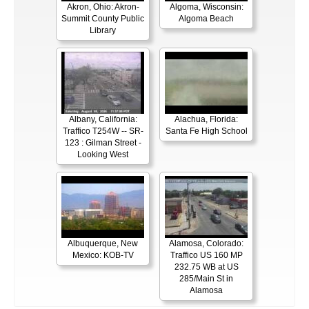
Akron, Ohio: Akron-
Algoma, Wisconsin:
Summit County Public
Algoma Beach
Library
Albany, California:
Alachua, Florida:
Traffico T254W -- SR-
Santa Fe High School
123 : Gilman Street -
Looking West
Albuquerque, New
Alamosa, Colorado:
Mexico: KOB-TV
Traffico US 160 MP
232.75 WB at US
285/Main St in
Alamosa