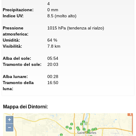
4
Precipitazione:
0 mm
Indice UV:
8.5 (molto alto)
Pressione
1015 hPa (tendenza al rialzo)
atmosferica:
Umidità:
64 %
Visibilità:
7.8 km
Alba del sole:
05:54
Tramonto del sole:
20:03
Alba lunare:
00:28
Tramonto della
16:50
luna:
Mappa dei Dintorni:
+
−