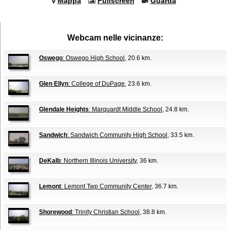
Mappa
Fullscreen
Guarda
Webcam nelle vicinanze:
Oswego
: Oswego High School
, 20.6 km.
Glen Ellyn
: College of DuPage
, 23.6 km.
Glendale Heights
: Marquardt Middle School
, 24.8 km.
Sandwich
: Sandwich Community High School
, 33.5 km.
DeKalb
: Northern Illinois University
, 36 km.
Lemont
: Lemont Twp Community Center
, 36.7 km.
Shorewood
: Trinity Christian School
, 38.8 km.