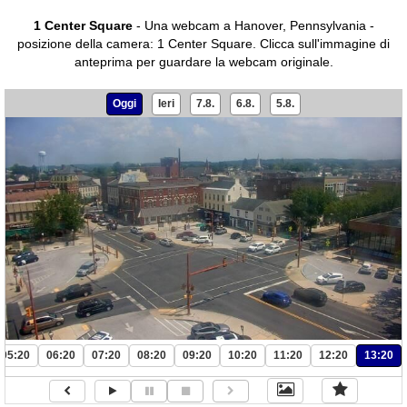
1 Center Square
- Una webcam a Hanover, Pennsylvania -
posizione della camera: 1 Center Square.
Clicca sull'immagine di
anteprima per guardare la webcam originale.
Oggi
Ieri
7.8.
6.8.
5.8.
05:20
06:20
07:20
08:20
09:20
10:20
11:20
12:20
13:20