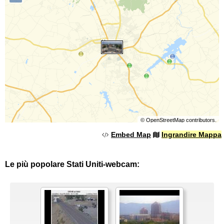
©
OpenStreetMap
contributors.
Embed Map
Ingrandire Mappa
Le più popolare Stati Uniti-webcam: