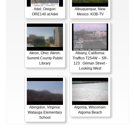
Adel, Oregon:
Albuquerque, New
ORE140 at Adel
Mexico: KOB-TV
Akron, Ohio: Akron-
Albany, California:
Summit County Public
Traffico T254W -- SR-
Library
123 : Gilman Street -
Looking West
Abingdon, Virginia:
Algoma, Wisconsin:
Watauga Elementary
Algoma Beach
School