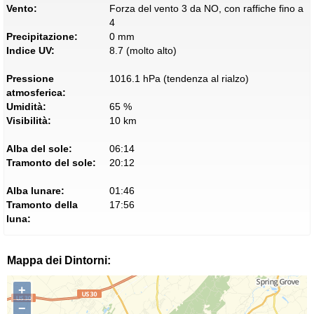
Vento:
Forza del vento 3 da NO, con raffiche fino a
4
Precipitazione:
0 mm
Indice UV:
8.7 (molto alto)
Pressione
1016.1 hPa (tendenza al rialzo)
atmosferica:
Umidità:
65 %
Visibilità:
10 km
Alba del sole:
06:14
Tramonto del sole:
20:12
Alba lunare:
01:46
Tramonto della
17:56
luna:
Mappa dei Dintorni:
+
−