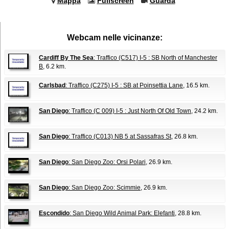
Mappa
Fullscreen
Guarda
Webcam nelle vicinanze:
Cardiff By The Sea
: Traffico (C517) I-5 : SB North of Manchester
B
, 6.2 km.
Carlsbad
: Traffico (C275) I-5 : SB at Poinsettia Lane
, 16.5 km.
San Diego
: Traffico (C 009) I-5 : Just North Of Old Town
, 24.2 km.
San Diego
: Traffico (C013) NB 5 at Sassafras St
, 26.8 km.
San Diego
: San Diego Zoo: Orsi Polari
, 26.9 km.
San Diego
: San Diego Zoo: Scimmie
, 26.9 km.
Escondido
: San Diego Wild Animal Park: Elefanti
, 28.8 km.