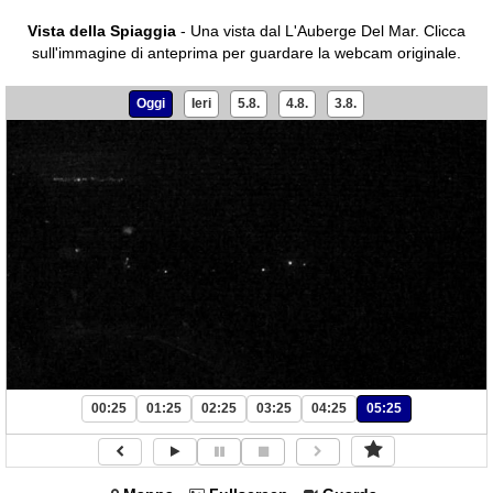
Vista della Spiaggia
- Una vista dal L'Auberge Del Mar.
Clicca
sull'immagine di anteprima per guardare la webcam originale.
Oggi
Ieri
5.8.
4.8.
3.8.
00:25
01:25
02:25
03:25
04:25
05:25