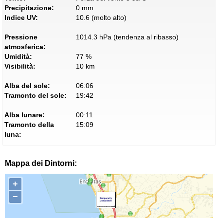
Precipitazione:
0 mm
Indice UV:
10.6 (molto alto)
Pressione
1014.3 hPa (tendenza al ribasso)
atmosferica:
Umidità:
77 %
Visibilità:
10 km
Alba del sole:
06:06
Tramonto del sole:
19:42
Alba lunare:
00:11
Tramonto della
15:09
luna:
Mappa dei Dintorni:
+
−