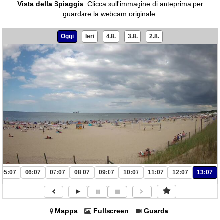
Vista della Spiaggia
:
Clicca sull'immagine di anteprima per
guardare la webcam originale.
Oggi
Ieri
4.8.
3.8.
2.8.
05:07
06:07
07:07
08:07
09:07
10:07
11:07
12:07
13:07
Mappa
Fullscreen
Guarda