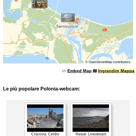
©
OpenStreetMap
contributors.
Embed Map
Ingrandire Mappa
Le più popolare Polonia-webcam:
Cracovia: Centro
Rewal: Livestream