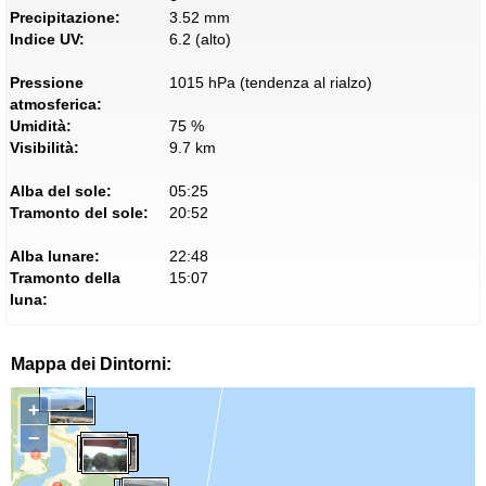
Precipitazione:
3.52 mm
Indice UV:
6.2 (alto)
Pressione
1015 hPa (tendenza al rialzo)
atmosferica:
Umidità:
75 %
Visibilità:
9.7 km
Alba del sole:
05:25
Tramonto del sole:
20:52
Alba lunare:
22:48
Tramonto della
15:07
luna:
Mappa dei Dintorni:
+
−