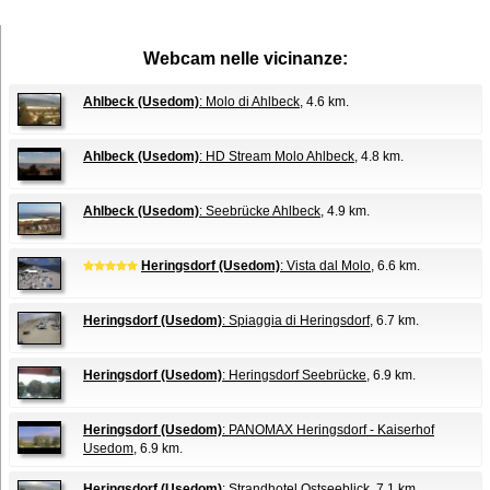
Webcam nelle vicinanze:
Ahlbeck (Usedom)
: Molo di Ahlbeck
, 4.6 km.
Ahlbeck (Usedom)
: HD Stream Molo Ahlbeck
, 4.8 km.
Ahlbeck (Usedom)
: Seebrücke Ahlbeck
, 4.9 km.
Heringsdorf (Usedom)
: Vista dal Molo
, 6.6 km.
Heringsdorf (Usedom)
: Spiaggia di Heringsdorf
, 6.7 km.
Heringsdorf (Usedom)
: Heringsdorf Seebrücke
, 6.9 km.
Heringsdorf (Usedom)
: PANOMAX Heringsdorf - Kaiserhof
Usedom
, 6.9 km.
Heringsdorf (Usedom)
: Strandhotel Ostseeblick
, 7.1 km.