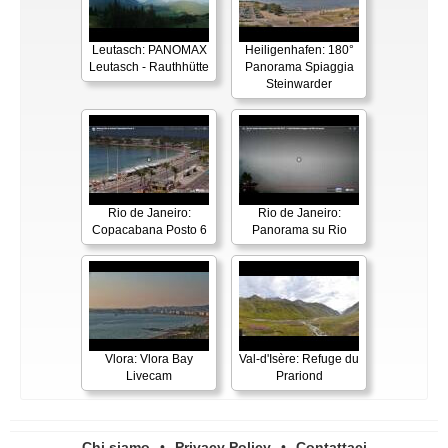
Leutasch: PANOMAX
Heiligenhafen: 180°
Leutasch - Rauthhütte
Panorama Spiaggia
Steinwarder
Rio de Janeiro:
Rio de Janeiro:
Copacabana Posto 6
Panorama su Rio
Vlora: Vlora Bay
Val-d'Isère: Refuge du
Livecam
Prariond
Chi siamo
•
Privacy Policy
•
Contattaci