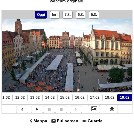
webcam originale.
Oggi
Ieri
7.8.
6.8.
5.8.
11:02
12:02
13:02
14:02
15:02
16:02
17:02
18:02
19:02
Mappa
Fullscreen
Guarda