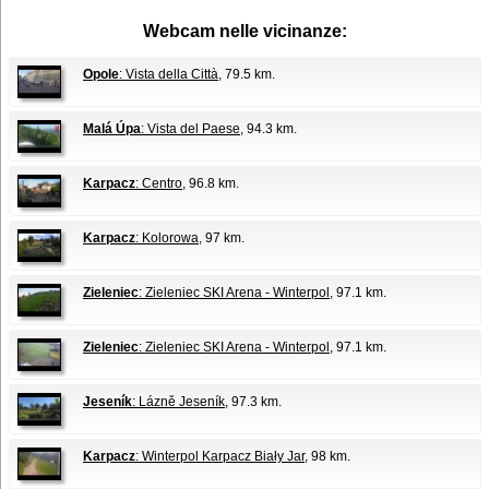
Webcam nelle vicinanze:
Opole
: Vista della Città
, 79.5 km.
Malá Úpa
: Vista del Paese
, 94.3 km.
Karpacz
: Centro
, 96.8 km.
Karpacz
: Kolorowa
, 97 km.
Zieleniec
: Zieleniec SKI Arena - Winterpol
, 97.1 km.
Zieleniec
: Zieleniec SKI Arena - Winterpol
, 97.1 km.
Jeseník
: Lázně Jeseník
, 97.3 km.
Karpacz
: Winterpol Karpacz Biały Jar
, 98 km.