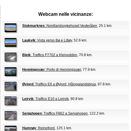
Webcam nelle vicinanze:
Stokmarknes
: Nordlandssykehuset Vesterålen
, 25.1 km.
Laukvik
: Vista verso Bø e Litløy
, 52.6 km.
Bleik
: Traffico F7702 a Kleivodden
, 70.8 km.
Henningsvær
: Porto di Henningsvær
, 77.9 km.
Øyjord
: Traffico E6 a Øyjord, Hålogalandsbrua
, 87.8 km.
Leirvik
: Traffico E10 a Leirvik
, 90.8 km.
Senjahopen
: Traffico F862 a Senjahopen
, 122.2 km.
Hamnøy
: Reinefjord
, 125.1 km.