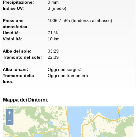
Precipitazione:
0 mm
Indice UV:
3 (medio)
Pressione
1006.7 hPa (tendenza al ribasso)
atmosferica:
Umidità:
71 %
Visibilità:
10 km
Alba del sole:
03:29
Tramonto del sole:
22:39
Alba lunare:
Oggi non sorgerà
Tramonto della
Oggi non tramonterà
luna:
Mappa dei Dintorni:
+
−