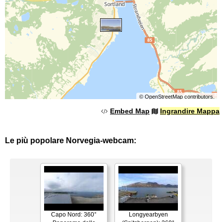
©
OpenStreetMap
contributors.
Embed Map
Ingrandire Mappa
Le più popolare Norvegia-webcam:
Capo Nord: 360°
Longyearbyen