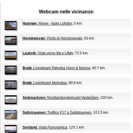
Webcam nelle vicinanze:
Hamnøy
: Reine - Isole Lofoten
, 0 km.
Henningsvær
: Porto di Henningsvær
, 50 km.
Laukvik
: Vista verso Bø e Litløy
, 72.5 km.
Bodø
: Livestream Rønvika Havn & Marina
, 90.7 km.
Bodø
: Livestream Molostua
, 90.8 km.
Stokmarknes
: Nordlandssykehuset Vesterålen
, 100 km.
Saltstraumen
: Traffico F17 a Saltstraumen
, 101.5 km.
Sortland
: Vista Panoramica
, 125.1 km.