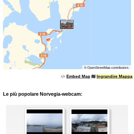
©
OpenStreetMap
contributors.
Embed Map
Ingrandire Mappa
Le più popolare Norvegia-webcam: