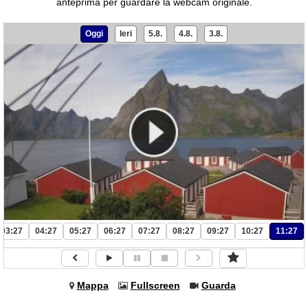
anteprima per guardare la webcam originale.
Oggi
Ieri
5.8.
4.8.
3.8.
03:27
04:27
05:27
06:27
07:27
08:27
09:27
10:27
11:27
Mappa
Fullscreen
Guarda