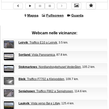
Mappa
Fullscreen
Guarda
Webcam nelle vicinanze:
Leirvik
: Traffico E10 a Leirvik
, 3.5 km.
Sortland
: Vista Panoramica
, 87.8 km.
Stokmarknes
: Nordlandssykehuset Vesterålen
, 105.2 km.
Bleik
: Traffico F7702 a Kleivodden
, 109.7 km.
Senjahopen
: Traffico F862 a Senjahopen
, 114.6 km.
Laukvik
: Vista verso Bø e Litløy
, 125.4 km.