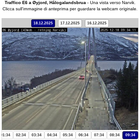
Traffico E6 a Øyjord, Hålogalandsbrua
- Una vista verso Narvik.
Clicca sull'immagine di anteprima per guardare la webcam originale.
18.12.2025
17.12.2025
16.12.2025
01:34
02:34
03:34
04:34
05:34
06:34
07:34
08:34
09:34