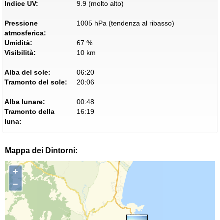
Indice UV:
9.9 (molto alto)
Pressione
1005 hPa (tendenza al ribasso)
atmosferica:
Umidità:
67 %
Visibilità:
10 km
Alba del sole:
06:20
Tramonto del sole:
20:06
Alba lunare:
00:48
Tramonto della
16:19
luna:
Mappa dei Dintorni:
+
−