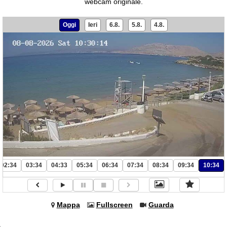
webcam originale.
Oggi
Ieri
6.8.
5.8.
4.8.
02:34
03:34
04:33
05:34
06:34
07:34
08:34
09:34
10:34
Mappa
Fullscreen
Guarda