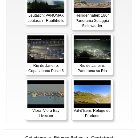
Leutasch: PANOMAX
Heiligenhafen: 180°
Leutasch - Rauthhütte
Panorama Spiaggia
Steinwarder
Rio de Janeiro:
Rio de Janeiro:
Copacabana Posto 6
Panorama su Rio
Vlora: Vlora Bay
Val-d'Isère: Refuge du
Livecam
Prariond
Chi siamo
•
Privacy Policy
•
Contattaci