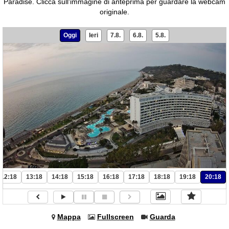
Paradise.
Clicca sull'immagine di anteprima per guardare la webcam
originale.
Oggi
Ieri
7.8.
6.8.
5.8.
12:18
13:18
14:18
15:18
16:18
17:18
18:18
19:18
20:18
Mappa
Fullscreen
Guarda