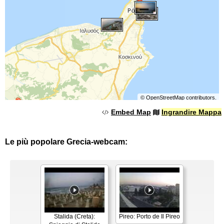
©
OpenStreetMap
contributors.
Embed Map
Ingrandire Mappa
Le più popolare Grecia-webcam:
Stalida (Creta):
Pireo: Porto de Il Pireo