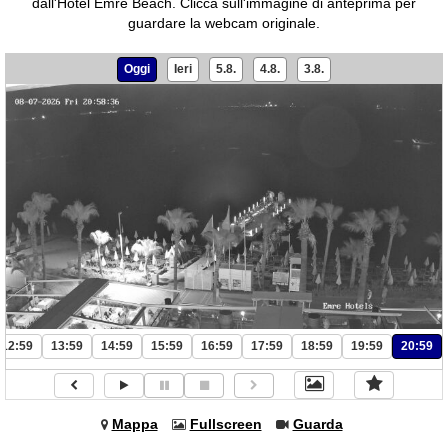
dall'Hotel Emre Beach.
Clicca sull'immagine di anteprima per
guardare la webcam originale.
Oggi
Ieri
5.8.
4.8.
3.8.
12:59
13:59
14:59
15:59
16:59
17:59
18:59
19:59
20:59
Mappa
Fullscreen
Guarda