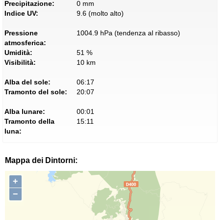
Precipitazione:
0 mm
Indice UV:
9.6 (molto alto)
Pressione
1004.9 hPa (tendenza al ribasso)
atmosferica:
Umidità:
51 %
Visibilità:
10 km
Alba del sole:
06:17
Tramonto del sole:
20:07
Alba lunare:
00:01
Tramonto della
15:11
luna:
Mappa dei Dintorni:
+
−