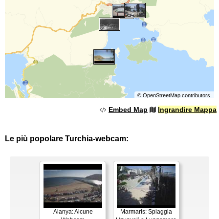
©
OpenStreetMap
contributors.
Embed Map
Ingrandire Mappa
Le più popolare Turchia-webcam:
Alanya: Alcune
Marmaris: Spiaggia