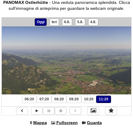
PANOMAX Ostlerhütte
- Una veduta panoramica splendida.
Clicca
sull'immagine di anteprima per guardare la webcam originale.
Oggi
Ieri
6.8.
5.8.
4.8.
06:20
07:20
08:20
09:20
10:20
11:20
Mappa
Fullscreen
Guarda