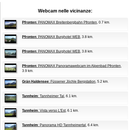
Webcam nelle vicinanze:
Pfronten
: PANOMAX Breitenbergbahn Pfronten
, 0.7 km.
Pfronten
: PANOMAX Burghotel WEB
, 3.8 km.
Pfronten
: PANOMAX Burghotel WEB
, 3.8 km.
Pfronten
: PANOMAX Panoramawebcam im Alpenbad Pfronten
,
3.9 km.
Grän Haldensee
: Füssener Jöchle Bergstation
, 5.2 km.
Tannheim
: Tannheimer Tal
, 6.1 km.
Tannheim
: Vista verso L'Est
, 6.1 km.
Tannheim
: Panorama HD Tannheimertal
, 6.4 km.