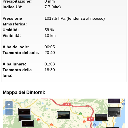
Precipitazione:
0 mm
Indice UV:
7.7 (alto)
Pressione
1017.5 hPa (tendenza al ribasso)
atmosferica:
Umidità:
59 %
Visibilità:
10 km
Alba del sole:
06:05
Tramonto del sole:
20:40
Alba lunare:
01:03
Tramonto della
18:30
luna:
Mappa dei Dintorni:
+
−