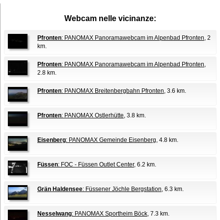
Webcam nelle vicinanze:
Pfronten
: PANOMAX Panoramawebcam im Alpenbad Pfronten
, 2
km.
Pfronten
: PANOMAX Panoramawebcam im Alpenbad Pfronten
,
2.8 km.
Pfronten
: PANOMAX Breitenbergbahn Pfronten
, 3.6 km.
Pfronten
: PANOMAX Ostlerhütte
, 3.8 km.
Eisenberg
: PANOMAX Gemeinde Eisenberg
, 4.8 km.
Füssen
: FOC - Füssen Outlet Center
, 6.2 km.
Grän Haldensee
: Füssener Jöchle Bergstation
, 6.3 km.
Nesselwang
: PANOMAX Sportheim Böck
, 7.3 km.