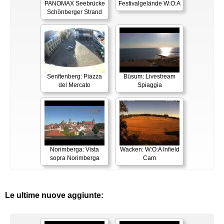
PANOMAX Seebrücke
Festivalgelände W:O:A
Schönberger Strand
Senftenberg: Piazza
Büsum: Livestream
del Mercato
Spiaggia
Norimberga: Vista
Wacken: W:O:A Infield
sopra Norimberga
Cam
Le ultime nuove aggiunte: