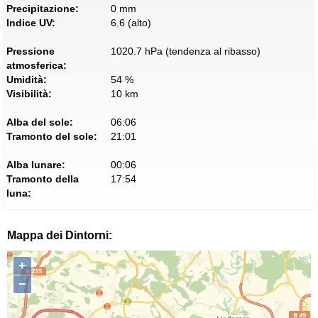
Precipitazione:
0 mm
Indice UV:
6.6 (alto)
Pressione
1020.7 hPa (tendenza al ribasso)
atmosferica:
Umidità:
54 %
Visibilità:
10 km
Alba del sole:
06:06
Tramonto del sole:
21:01
Alba lunare:
00:06
Tramonto della
17:54
luna:
Mappa dei Dintorni:
+
−