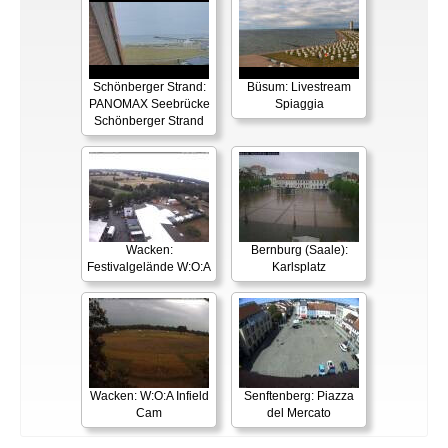
Schönberger Strand:
Büsum: Livestream
PANOMAX Seebrücke
Spiaggia
Schönberger Strand
Wacken:
Bernburg (Saale):
Festivalgelände W:O:A
Karlsplatz
Wacken: W:O:A Infield
Senftenberg: Piazza
Cam
del Mercato