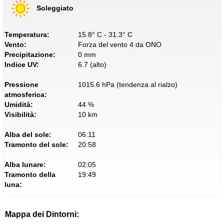
Soleggiato
Temperatura:
15.8° C - 31.3° C
Vento:
Forza del vento 4 da ONO
Precipitazione:
0 mm
Indice UV:
6.7 (alto)
Pressione
1015.6 hPa (tendenza al rialzo)
atmosferica:
Umidità:
44 %
Visibilità:
10 km
Alba del sole:
06:11
Tramonto del sole:
20:58
Alba lunare:
02:05
Tramonto della
19:49
luna:
Mappa dei Dintorni: