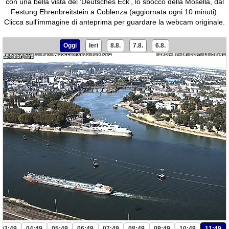
con una bella vista del 'Deutsches Eck', lo sbocco della Mosella, dal
Festung Ehrenbreitstein a Coblenza (aggiornata ogni 10 minuti).
Clicca sull'immagine di anteprima per guardare la webcam originale.
Oggi
Ieri
8.8.
7.8.
6.8.
03:49
04:49
05:49
06:49
07:49
08:49
09:49
10:49
11:49