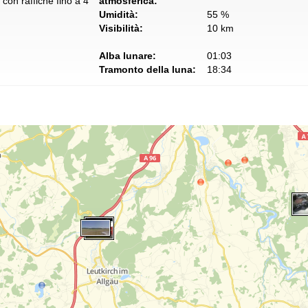
con raffiche fino a 4
atmosferica:
Umidità:
55 %
Visibilità:
10 km
Alba lunare:
01:03
Tramonto della luna:
18:34