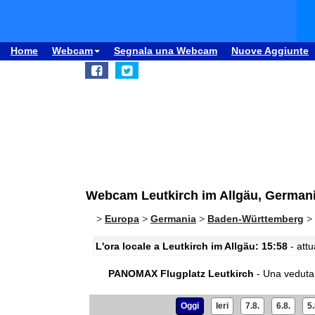
Home
Webcam
Segnala una Webcam
Nuove Aggiunte
Webcam Leutkirch im Allgäu, German
>
Europa
>
Germania
>
Baden-Württemberg
>
L'ora locale a Leutkirch im Allgäu: 15:58
- attu
PANOMAX Flugplatz Leutkirch
- Una veduta
Oggi
Ieri
7.8.
6.8.
5.