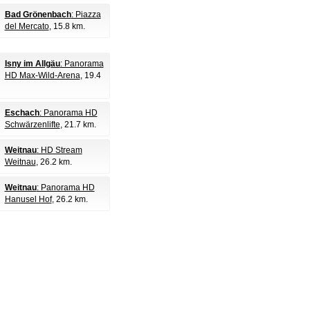
Bad Grönenbach
: Piazza
del Mercato
, 15.8 km.
Isny im Allgäu
: Panorama
HD Max-Wild-Arena
, 19.4
Eschach
: Panorama HD
Schwärzenlifte
, 21.7 km.
Weitnau
: HD Stream
Weitnau
, 26.2 km.
Weitnau
: Panorama HD
Hanusel Hof
, 26.2 km.