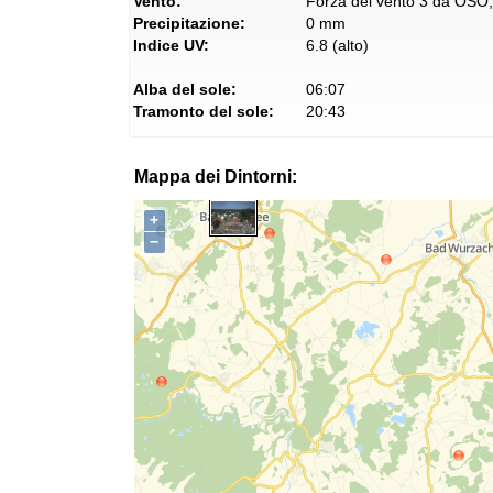
Vento:
Forza del vento 3 da OSO, 
Precipitazione:
0 mm
Indice UV:
6.8 (alto)
Alba del sole:
06:07
Tramonto del sole:
20:43
Mappa dei Dintorni:
+
−