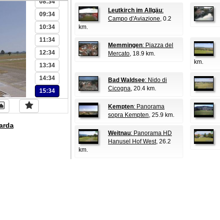
08:34
Leutkirch im Allgäu
:
09:34
Campo d'Aviazione
, 0.2
10:34
km.
11:34
Memmingen
: Piazza del
12:34
Mercato
, 18.9 km.
km.
13:34
14:34
Bad Waldsee
: Nido di
Cicogna
, 20.4 km.
15:34
Kempten
: Panorama
sopra Kempten
, 25.9 km.
arda
Weitnau
: Panorama HD
Hanusel Hof West
, 26.2
km.