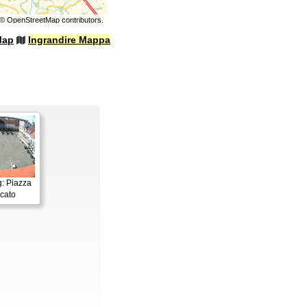
©
OpenStreetMap
contributors.
Map
Ingrandire Mappa
: Piazza
cato