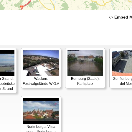
Embed 
 Strand:
Wacken:
Bernburg (Saale):
Senftenberg
ebrücke
Festivalgelände W:O:A
Karlsplatz
del Mer
r Strand
Norimberga: Vista
sopra Norimberga