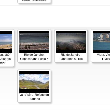
en: 180°
Rio de Janeiro:
Rio de Janeiro:
Vlora: Vl
piaggia
Copacabana Posto 6
Panorama su Rio
Live
rder
Val-d'Isère: Refuge du
Prariond