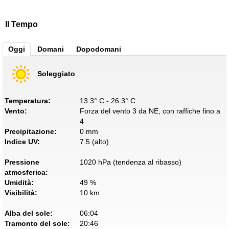
Il Tempo
Oggi
Domani
Dopodomani
Soleggiato
Temperatura:
13.3° C - 26.3° C
Vento:
Forza del vento 3 da NE, con raffiche fino a
4
Precipitazione:
0 mm
Indice UV:
7.5 (alto)
Pressione
1020 hPa (tendenza al ribasso)
atmosferica:
Umidità:
49 %
Visibilità:
10 km
Alba del sole:
06:04
Tramonto del sole:
20:46