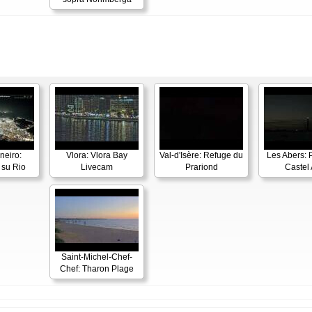
neiro:
Vlora: Vlora Bay
Val-d'Isère: Refuge du
Les Abers: 
su Rio
Livecam
Prariond
Castel 
Saint-Michel-Chef-
Chef: Tharon Plage