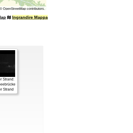
©
OpenStreetMap
contributors.
Map
Ingrandire Mappa
 Strand:
eebrücke
r Strand