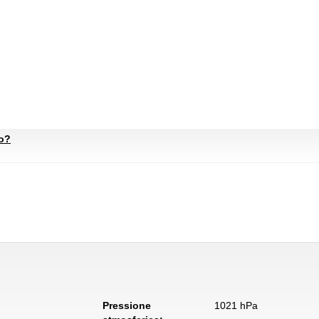
to?
Pressione
1021 hPa