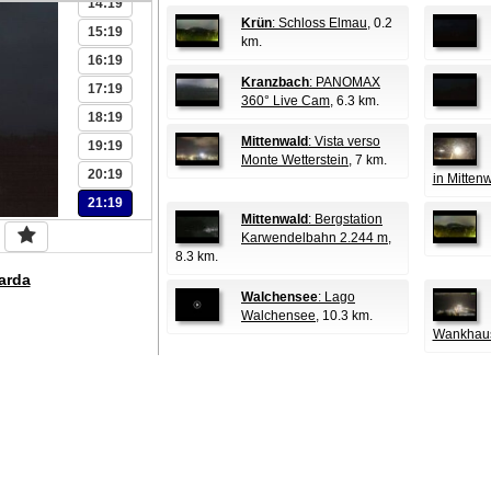
14:19
Krün
: Schloss Elmau
, 0.2
15:19
km.
16:19
Kranzbach
: PANOMAX
17:19
360° Live Cam
, 6.3 km.
18:19
Mittenwald
: Vista verso
19:19
Monte Wetterstein
, 7 km.
20:19
in Mitten
21:19
Mittenwald
: Bergstation
Karwendelbahn 2.244 m
,
8.3 km.
arda
Walchensee
: Lago
Walchensee
, 10.3 km.
Wankhau