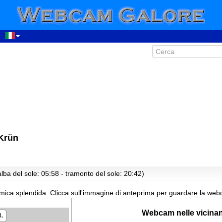
06:19
07:19
Krün
08:19
09:19
10:19
lba del sole: 05:58 - tramonto del sole: 20:42)
11:19
mica splendida.
Clicca sull'immagine di anteprima per guardare la webc
12:19
13:19
Webcam nelle vicina
8.