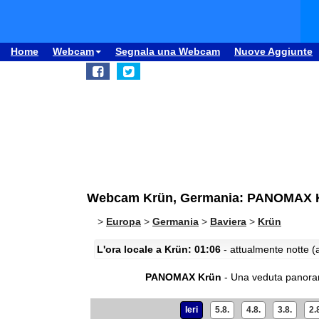
Home
Webcam
Segnala una Webcam
Nuove Aggiunte
Webcam Krün, Germania: PANOMAX 
>
Europa
>
Germania
>
Baviera
>
Krün
L'ora locale a Krün: 01:06
- attualmente notte (a
PANOMAX Krün
- Una veduta panora
Ieri
5.8.
4.8.
3.8.
2.