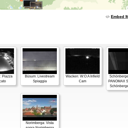
Embed 
: Piazza
Büsum: Livestream
Wacken: W:O:A Infield
Schönberger
cato
Spiaggia
Cam
PANOMAX S
Schönberge
Norimberga: Vista
sopra Norimberga