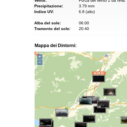
Vento:
Forza del vento 2 da NNE
Precipitazione:
3.79 mm
Indice UV:
6.8 (alto)
Alba del sole:
06:00
Tramonto del sole:
20:40
Mappa dei Dintorni:
+
−