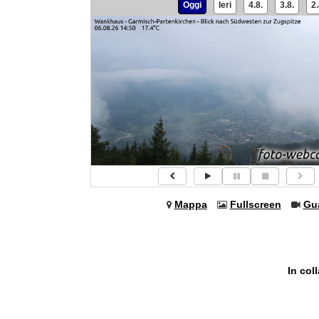
Oggi
Ieri
4.8.
3.8.
2.
Mappa
Fullscreen
Gu
In col