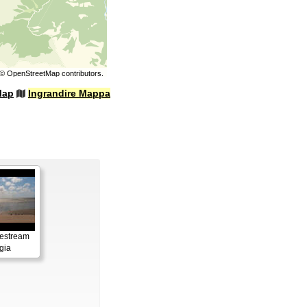
©
OpenStreetMap
contributors.
Map
Ingrandire Mappa
vestream
gia