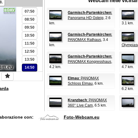
Webcam nelle vicina
8.
06:50
07:50
Garmisch-Partenkirchen
:
Panorama HD Gsteig
, 2.6
08:50
km.
3.1 km.
09:50
Garmisch-Partenkirchen
:
10:50
PANOMAX Rathaus
, 3.4
11:50
km.
Olympias
12:50
Garmisch-Partenkirchen
:
13:50
PANOMAX Kongresshaus
,
4.2 km.
4.7 km.
14:50
Elmau
: PANOMAX
Schloss Elmau
, 6 km.
arda
6.2 km.
Kranzbach
: PANOMAX
360° Live Cam
, 6.5 km.
laborazione con:
Foto-Webcam.eu