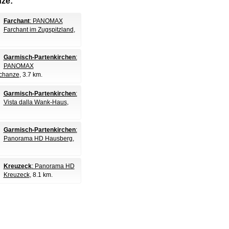
nze:
Farchant
: PANOMAX
Farchant im Zugspitzland
,
Garmisch-Partenkirchen
:
PANOMAX
chanze
, 3.7 km.
Garmisch-Partenkirchen
:
Vista dalla Wank-Haus
,
Garmisch-Partenkirchen
:
Panorama HD Hausberg
,
Kreuzeck
: Panorama HD
Kreuzeck
, 8.1 km.