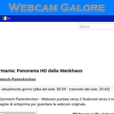
rmania: Panorama HD dalla Wankhaus
00:50
misch-Partenkirchen
01:50
- attualmente giorno (alba del sole: 05:59 - tramonto del sole: 20:43)
02:50
03:50
armisch-Partenkirchen - Webcam puntata verso il Sudovest verso il m
04:50
magine di anteprima per guardare la webcam originale.
05:50