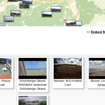
Embed 
: Piazza
Schönberger Strand:
Wacken: W:O:A Infield
Büsum: Li
cato
PANOMAX Seebrücke
Cam
Spiag
Schönberger Strand