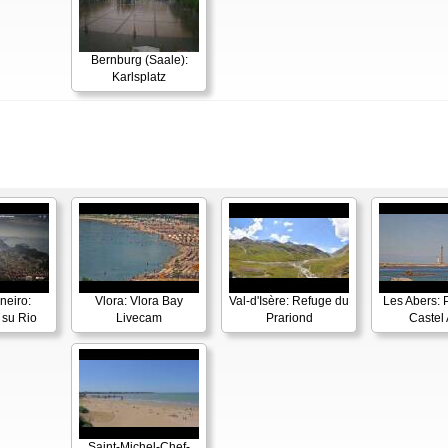
Bernburg (Saale):
Karlsplatz
neiro:
Vlora: Vlora Bay
Val-d'Isère: Refuge du
Les Abers: 
su Rio
Livecam
Prariond
Castel 
Saint-Michel-Chef-