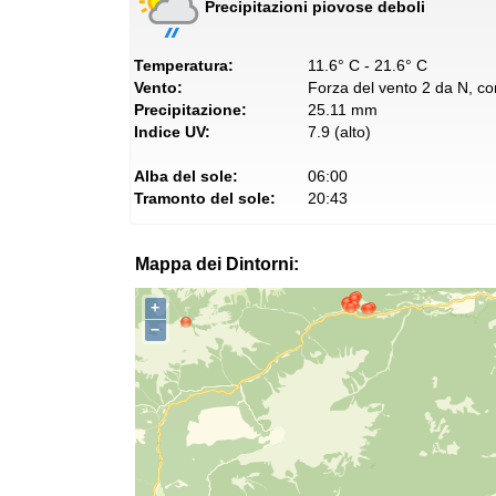
Precipitazioni piovose deboli
Temperatura:
11.6° C - 21.6° C
Vento:
Forza del vento 2 da N, con
Precipitazione:
25.11 mm
Indice UV:
7.9 (alto)
Alba del sole:
06:00
Tramonto del sole:
20:43
Mappa dei Dintorni:
+
−