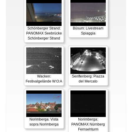
Schönberger Strand:
Büsum: Livestream
PANOMAX Seebrücke
Spiaggia
Schönberger Strand
Wacken:
Senftenberg: Piazza
Festivalgelände W:O:A
del Mercato
Norimberga: Vista
Norimberga:
sopra Norimberga
PANOMAX Nürnberg
Fernsehturm