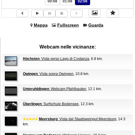
00:08
01:08
02:08
Mappa
Fullscreen
Guarda
Webcam nelle vicinanze:
Höchsten
: Vista verso Lago di Costanza
, 6.8 km.
Owingen
: Vista sopra Owingen
, 10.8 km.
Unteruhldingen
: Webcam Pfahlbauten
, 12.1 km.
Überlingen
: Surfschule Bodensee
, 12.3 km.
Meersburg
: Vista dal Staatsweingut Meersburg
, 14.3
km.