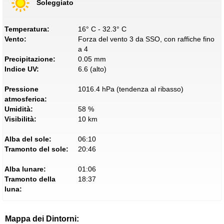
Soleggiato
Temperatura:
16° C - 32.3° C
Vento:
Forza del vento 3 da SSO, con raffiche fino
a 4
Precipitazione:
0.05 mm
Indice UV:
6.6 (alto)
Pressione
1016.4 hPa (tendenza al ribasso)
atmosferica:
Umidità:
58 %
Visibilità:
10 km
Alba del sole:
06:10
Tramonto del sole:
20:46
Alba lunare:
01:06
Tramonto della
18:37
luna:
Mappa dei Dintorni: