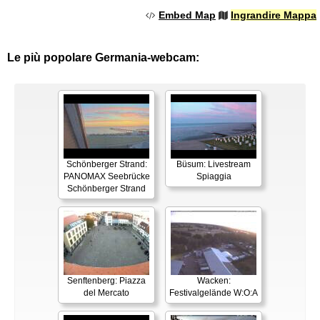
Embed Map
Ingrandire Mappa
Le più popolare Germania-webcam:
Schönberger Strand:
Büsum: Livestream
PANOMAX Seebrücke
Spiaggia
Schönberger Strand
Senftenberg: Piazza
Wacken:
del Mercato
Festivalgelände W:O:A