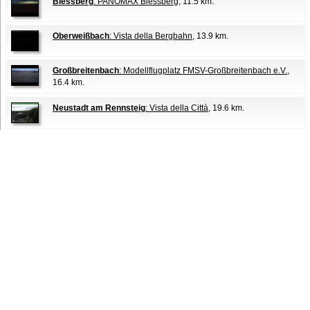
Blessberg
: PANOMAX Blessberg
, 11.5 km.
Oberweißbach
: Vista della Bergbahn
, 13.9 km.
Großbreitenbach
: Modellflugplatz FMSV-Großbreitenbach e.V.
,
16.4 km.
Neustadt am Rennsteig
: Vista della Città
, 19.6 km.