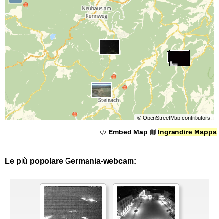
©
OpenStreetMap
contributors.
Embed Map
Ingrandire Mappa
Le più popolare Germania-webcam: