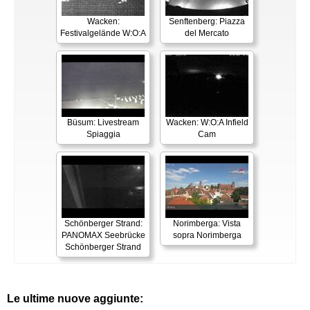
Wacken:
Senftenberg: Piazza
Festivalgelände W:O:A
del Mercato
Büsum: Livestream
Wacken: W:O:A Infield
Spiaggia
Cam
Schönberger Strand:
Norimberga: Vista
PANOMAX Seebrücke
sopra Norimberga
Schönberger Strand
Le ultime nuove aggiunte: