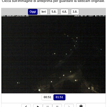
Clicca sull'immagine di anteprima per guardare la webcam originale.
Oggi
Ieri
5.8.
4.8.
3.8.
00:51
01:51