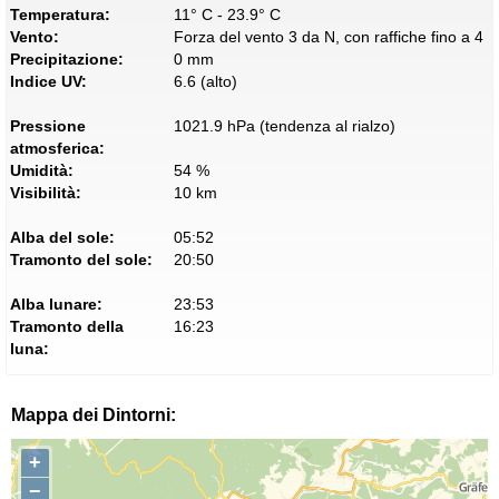
Temperatura:
11° C - 23.9° C
Vento:
Forza del vento 3 da N, con raffiche fino a 4
Precipitazione:
0 mm
Indice UV:
6.6 (alto)
Pressione
1021.9 hPa (tendenza al rialzo)
atmosferica:
Umidità:
54 %
Visibilità:
10 km
Alba del sole:
05:52
Tramonto del sole:
20:50
Alba lunare:
23:53
Tramonto della
16:23
luna:
Mappa dei Dintorni:
+
−