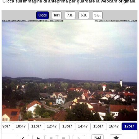
Clicca sull'immagine di anteprima per guardare la webcam originale.
Oggi
Ieri
7.8.
6.8.
5.8.
09:47
10:47
11:47
12:47
13:47
14:47
15:47
16:47
17:47