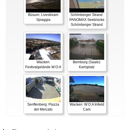
Büsum: Livestream
Schönberger Strand:
Spiaggia
PANOMAX Seebrücke
Schönberger Strand
Wacken:
Bernburg (Saale):
Festivalgelände W:O:A
Karlsplatz
Senftenberg: Piazza
Wacken: W:O:A Infield
del Mercato
Cam