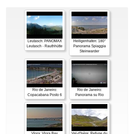
Leutasch: PANOMAX
Heiligenhafen: 180°
Leutasch - Rauthhütte
Panorama Spiaggia
Steinwarder
Rio de Janeiro:
Rio de Janeiro:
Copacabana Posto 6
Panorama su Rio
Vlora: Vlora Bay
Val-d'Isère: Refuge du