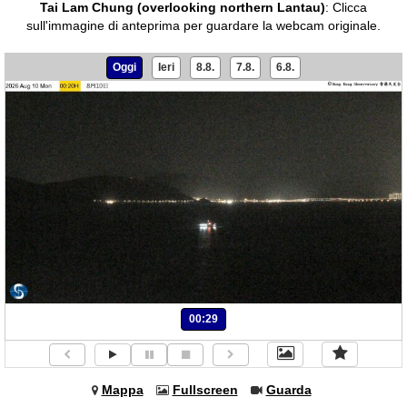
Tai Lam Chung (overlooking northern Lantau)
:
Clicca
sull'immagine di anteprima per guardare la webcam originale.
Oggi
Ieri
8.8.
7.8.
6.8.
00:29
Mappa
Fullscreen
Guarda