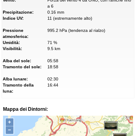
Vento:
Forza del vento 4 da ONO, con raffiche fino
a 6
Precipitazione:
0.16 mm
Indice UV:
11 (estremamente alto)
Pressione
995.2 hPa (tendenza al rialzo)
atmosferica:
Umidità:
71 %
Visibilità:
9.5 km
Alba del sole:
05:58
Tramonto del sole:
18:58
Alba lunare:
02:30
Tramonto della
16:44
luna:
Mappa dei Dintorni:
+
−