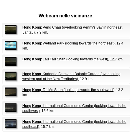
Webcam nelle vicinanze:
Hong Kong
: Peng Chau (overlooking Penny's Bay in northeast
Lantau)
, 7.9 km.
Hong Kong
: Wetland Park (looking towards the northeast)
, 12.4
km.
Hong Kong
: Lau Fau Shan (looking towards the west)
, 12.7 km.
Hong Kong
: Kadoorie Farm and Botanic Garden (overlooking
western part of the New Territories)
, 12.9 km.
Hong Kong
: Tai Mo Shan (looking towards the southwest)
, 13.2
km.
Hong Kong
: International Commerce Centre (looking towards the
southwest)
, 15.6 km.
Hong Kong
: International Commerce Centre (looking towards the
southeast)
, 15.7 km.