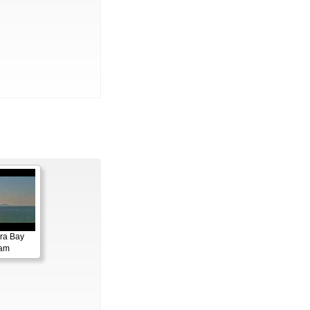
ora Bay
cam