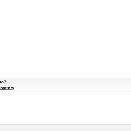
ato?
rvatory