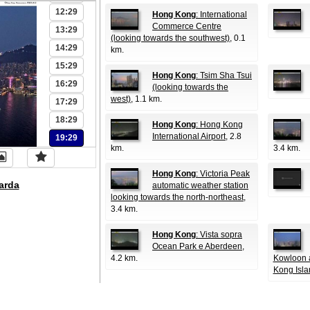
12:29
Hong Kong
: International
Commerce Centre
13:29
(looking towards the southwest)
, 0.1
14:29
km.
15:29
Hong Kong
: Tsim Sha Tsui
16:29
(looking towards the
west)
, 1.1 km.
17:29
18:29
Hong Kong
: Hong Kong
International Airport
, 2.8
19:29
km.
3.4 km.
Hong Kong
: Victoria Peak
arda
automatic weather station
looking towards the north-northeast
,
3.4 km.
Hong Kong
: Vista sopra
Ocean Park e Aberdeen
,
4.2 km.
Kowloon a
Kong Isla