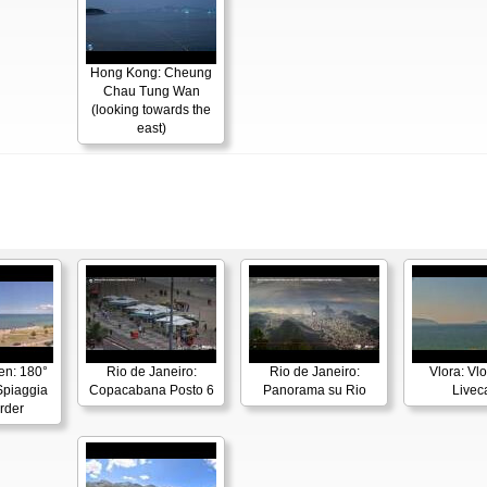
Hong Kong: Cheung
Chau Tung Wan
(looking towards the
east)
en: 180°
Rio de Janeiro:
Rio de Janeiro:
Vlora: Vl
piaggia
Copacabana Posto 6
Panorama su Rio
Live
rder