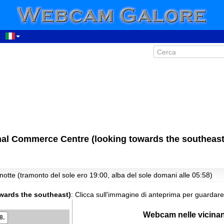
00:29
01:29
02:29
03:29
04:29
al Commerce Centre (looking towards the southeast
05:29
06:29
07:29
notte (tramonto del sole ero 19:00, alba del sole domani alle 05:58)
08:29
09:29
wards the southeast)
:
Clicca sull'immagine di anteprima per guardare
10:29
Webcam nelle vicina
8.
11:29