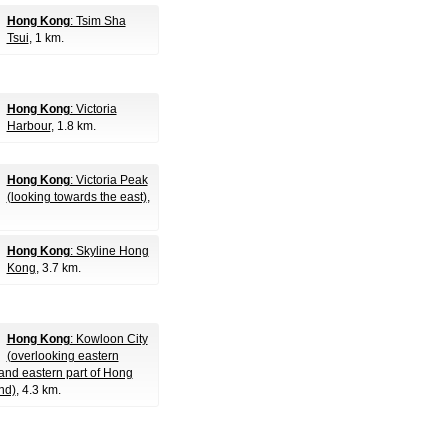
Hong Kong
: Tsim Sha
Tsui
, 1 km.
Hong Kong
: Victoria
Harbour
, 1.8 km.
Hong Kong
: Victoria Peak
(looking towards the east)
,
Hong Kong
: Skyline Hong
Kong
, 3.7 km.
Hong Kong
: Kowloon City
(overlooking eastern
nd eastern part of Hong
nd)
, 4.3 km.