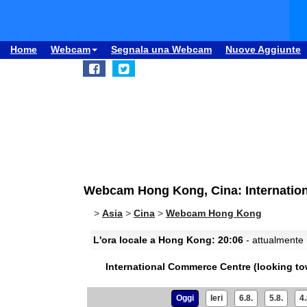
Home
Webcam
Segnala una Webcam
Nuove Aggiunte
Webcam Hong Kong, Cina: Internation
>
Asia
>
Cina
>
Webcam Hong Kong
L'ora locale a Hong Kong: 20:06
- attualmente 
International Commerce Centre (looking to
Oggi
Ieri
6.8.
5.8.
4.