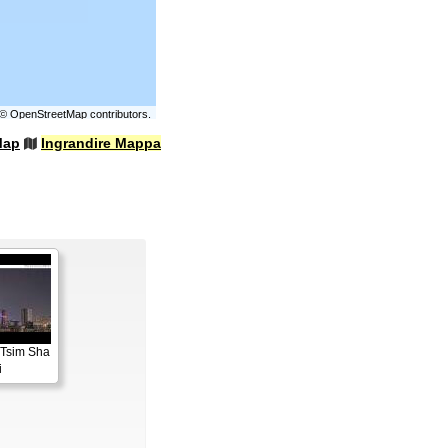
©
OpenStreetMap
contributors.
Map
Ingrandire Mappa
 Tsim Sha
i