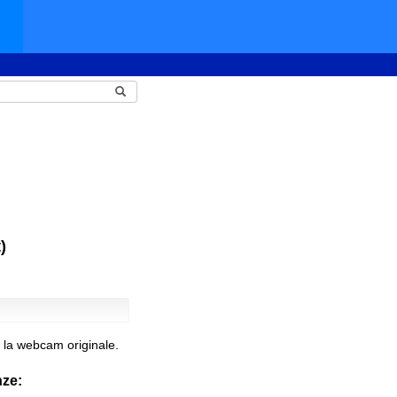
)
 la webcam originale.
nze: