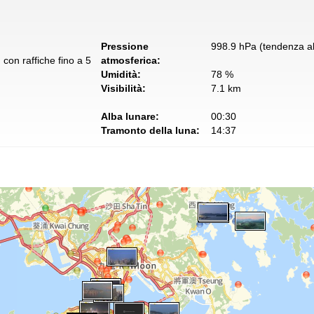
Pressione
998.9 hPa (tendenza al
con raffiche fino a 5
atmosferica:
Umidità:
78 %
Visibilità:
7.1 km
Alba lunare:
00:30
Tramonto della luna:
14:37