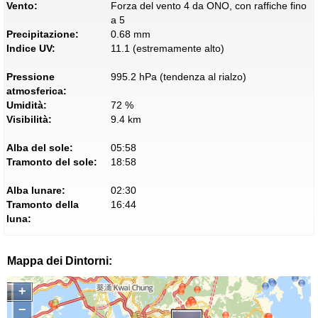
Vento:
Forza del vento 4 da ONO, con raffiche fino
a 5
Precipitazione:
0.68 mm
Indice UV:
11.1 (estremamente alto)
Pressione
995.2 hPa (tendenza al rialzo)
atmosferica:
Umidità:
72 %
Visibilità:
9.4 km
Alba del sole:
05:58
Tramonto del sole:
18:58
Alba lunare:
02:30
Tramonto della
16:44
luna:
Mappa dei Dintorni:
+
−