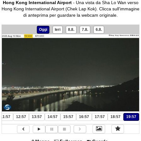
Hong Kong International Airport
- Una vista da Sha Lo Wan verso
Hong Kong International Airport (Chek Lap Kok).
Clicca sull'immagine
di anteprima per guardare la webcam originale.
Oggi
Ieri
8.8.
7.8.
6.8.
11:57
12:57
13:57
14:57
15:57
16:57
17:57
18:57
19:57