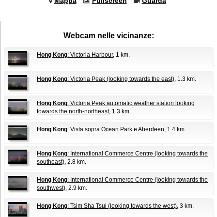
Mappa
Fullscreen
Guarda
Webcam nelle vicinanze:
Hong Kong
: Victoria Harbour
, 1 km.
Hong Kong
: Victoria Peak (looking towards the east)
, 1.3 km.
Hong Kong
: Victoria Peak automatic weather station looking
towards the north-northeast
, 1.3 km.
Hong Kong
: Vista sopra Ocean Park e Aberdeen
, 1.4 km.
Hong Kong
: International Commerce Centre (looking towards the
southeast)
, 2.8 km.
Hong Kong
: International Commerce Centre (looking towards the
southwest)
, 2.9 km.
Hong Kong
: Tsim Sha Tsui (looking towards the west)
, 3 km.