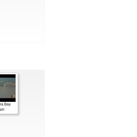
ora Bay
cam