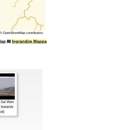
©
OpenStreetMap
contributors.
Map
Ingrandire Mappa
 Sai Wan
 towards
st)