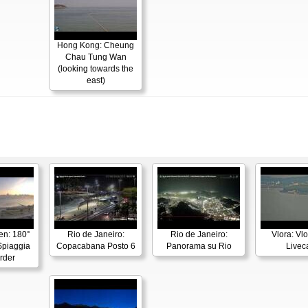
Hong Kong: Cheung
Chau Tung Wan
(looking towards the
east)
en: 180°
Rio de Janeiro:
Rio de Janeiro:
Vlora: Vl
piaggia
Copacabana Posto 6
Panorama su Rio
Live
rder