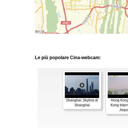
Le più popolare Cina-webcam:
Shanghai: Skyline di
Hong Kong
Shanghai
Kong Inter
Airpo