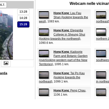
Webcam nelle vicina
6.7.
13:28
Hong Kong
: Lau Fau
Shan (looking towards the
14:28
west)
, 1083 km.
northeast
15:28
Hong Kong
: Elegantia
College in Sheung Shui
(looking towards the northwest)
,
northern 
1090.6 km.
Hong Kong
: Kadoorie
Farm and Botanic Garden
(overlooking western part of the New
southwest
Territories)
, 1095.1 km.
arda
Hong Kong
: Tai Po Kau
(looking towards the
northeast)
, 1099.1 km.
in northe
Hong Kong
: Peng Chau
,
1106.1 km.