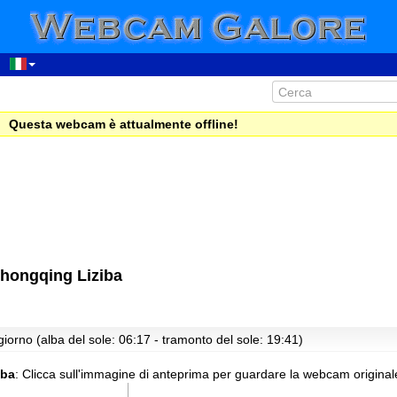
Questa webcam è attualmente offline!
hongqing Liziba
iorno (alba del sole: 06:17 - tramonto del sole: 19:41)
iba
:
Clicca sull'immagine di anteprima per guardare la webcam original