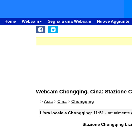
Home
Webcam
Segnala una Webcam
Nuove Aggiunte
Webcam Chongqing, Cina: Stazione C
>
Asia
>
Cina
>
Chongqing
L'ora locale a Chongqing: 11:51
- attualmente g
Stazione Chongqing Liz