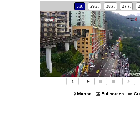
6.8.
29.7.
28.7.
27.7.
2
Mappa
Fullscreen
Gu