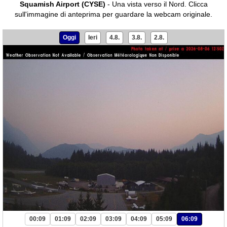
Squamish Airport (CYSE)
- Una vista verso il Nord.
Clicca
sull'immagine di anteprima per guardare la webcam originale.
Oggi
Ieri
4.8.
3.8.
2.8.
00:09
01:09
02:09
03:09
04:09
05:09
06:09