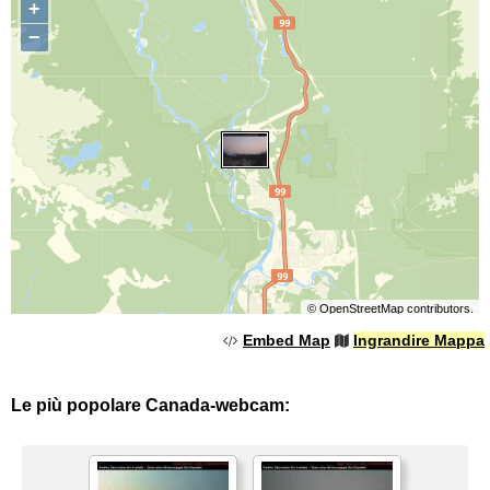
+
−
©
OpenStreetMap
contributors.
Embed Map
Ingrandire Mappa
Le più popolare Canada-webcam: