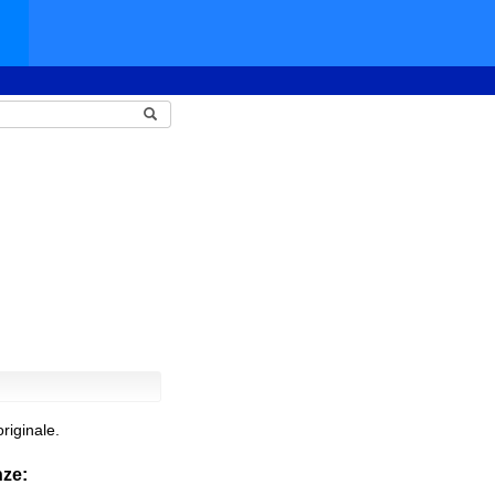
riginale.
nze: