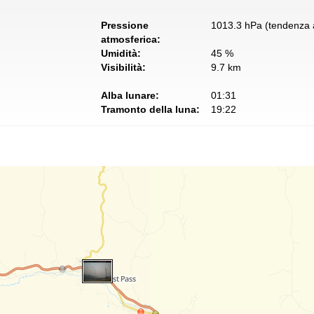
Pressione
1013.3 hPa (tendenza a
atmosferica:
Umidità:
45 %
Visibilità:
9.7 km
Alba lunare:
01:31
Tramonto della luna:
19:22