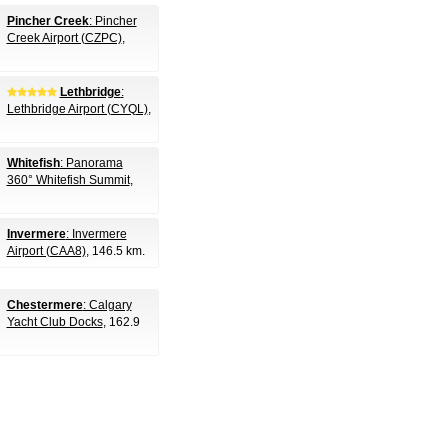
Pincher Creek
: Pincher
Creek Airport (CZPC)
,
Lethbridge
:
Lethbridge Airport (CYQL)
,
Whitefish
: Panorama
360° Whitefish Summit
,
Invermere
: Invermere
Airport (CAA8)
, 146.5 km.
Chestermere
: Calgary
Yacht Club Docks
, 162.9