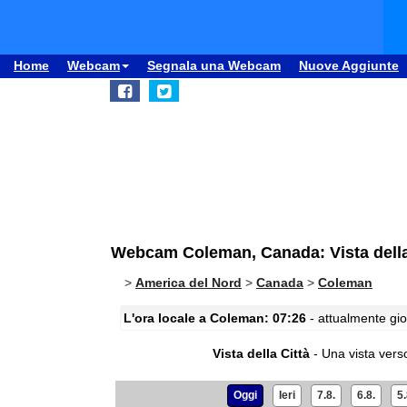
Home
Webcam
Segnala una Webcam
Nuove Aggiunte
Webcam Coleman, Canada: Vista della
>
America del Nord
>
Canada
>
Coleman
L'ora locale a Coleman: 07:26
- attualmente gio
Vista della Città
- Una vista verso
Oggi
Ieri
7.8.
6.8.
5.