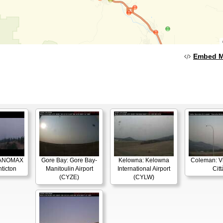
Embed 
 PANOMAX
Gore Bay: Gore Bay-
Kelowna: Kelowna
Coleman: Vi
nticton
Manitoulin Airport
International Airport
Citt
(CYZE)
(CYLW)