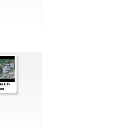
ora Bay
cam