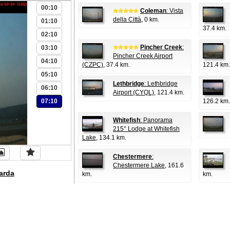
00:10
Coleman
: Vista
della Città
, 0 km.
01:10
37.4 km.
02:10
Pincher Creek
:
03:10
Pincher Creek Airport
04:10
(CZPC)
, 37.4 km.
121.4 km.
05:10
Lethbridge
: Lethbridge
06:10
Airport (CYQL)
, 121.4 km.
07:10
126.2 km.
Whitefish
: Panorama
215° Lodge at Whitefish
Lake
, 134.1 km.
Chestermere
:
Chestermere Lake
, 161.6
arda
km.
km.