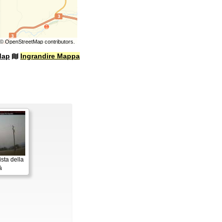
©
OpenStreetMap
contributors.
Map
Ingrandire Mappa
sta della
à