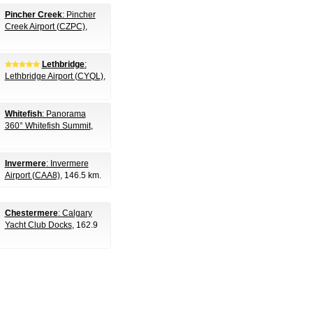
Pincher Creek
: Pincher
Creek Airport (CZPC)
,
Lethbridge
:
Lethbridge Airport (CYQL)
,
Whitefish
: Panorama
360° Whitefish Summit
,
Invermere
: Invermere
Airport (CAA8)
, 146.5 km.
Chestermere
: Calgary
Yacht Club Docks
, 162.9