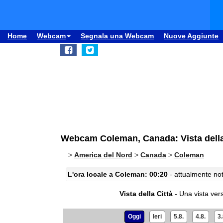
Home
Webcam
Segnala una Webcam
Nuove Aggiunte
Webcam Coleman, Canada: Vista della
>
America del Nord
>
Canada
>
Coleman
L'ora locale a Coleman: 00:20
- attualmente not
Vista della Città
- Una vista vers
Oggi
Ieri
5.8.
4.8.
3.