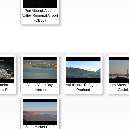
Port Alberni: Alberni
Valley Regional Airport
(CBS8)
neiro:
Vlora: Vlora Bay
Val-d'Isère: Refuge du
Les Abers: 
su Rio
Livecam
Prariond
Castel 
Saint-Michel-Chef-