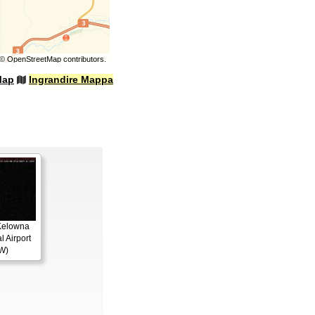
©
OpenStreetMap
contributors.
Map
Ingrandire Mappa
Kelowna
l Airport
W)