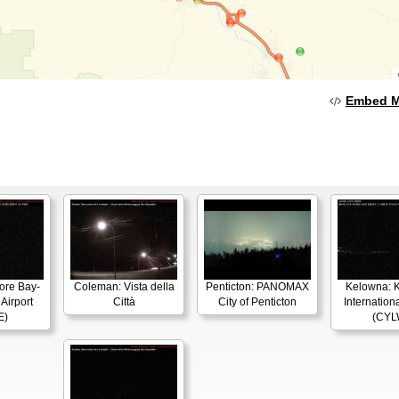
Embed 
ore Bay-
Coleman: Vista della
Penticton: PANOMAX
Kelowna: 
Airport
Città
City of Penticton
Internationa
E)
(CYL