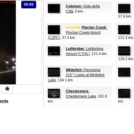
00:09
Coleman
: Vista della
Città
, 0 km.
37.4 km.
Pincher Creek
:
Pincher Creek Airport
(CZPC)
, 37.4 km.
121.4 km.
Lethbridge
: Lethbridge
Airport (CYQL)
, 121.4 km.
126.2 km.
Whitefish
: Panorama
215° Lodge at Whitefish
Lake
, 134.1 km.
Chestermere
:
Chestermere Lake
, 161.6
arda
km.
km.