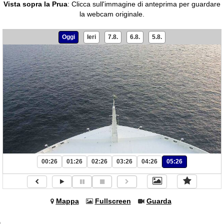
Vista sopra la Prua
:
Clicca sull'immagine di anteprima per guardare
la webcam originale.
Oggi
Ieri
7.8.
6.8.
5.8.
00:26
01:26
02:26
03:26
04:26
05:26
Mappa
Fullscreen
Guarda