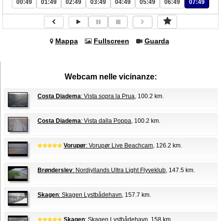
00:49
01:49
02:49
03:49
04:49
05:49
06:49
07:49
Mappa
Fullscreen
Guarda
Webcam nelle vicinanze:
Costa Diadema
: Vista sopra la Prua
, 100.2 km.
Costa Diadema
: Vista dalla Poppa
, 100.2 km.
Vorupør
: Vorupør Live Beachcam
, 126.2 km.
Brønderslev
: Nordjyllands Ultra Light Flyveklub
, 147.5 km.
Skagen
: Skagen Lystbådehavn
, 157.7 km.
Skagen
: Skagen Lystbådehavn
, 158 km.