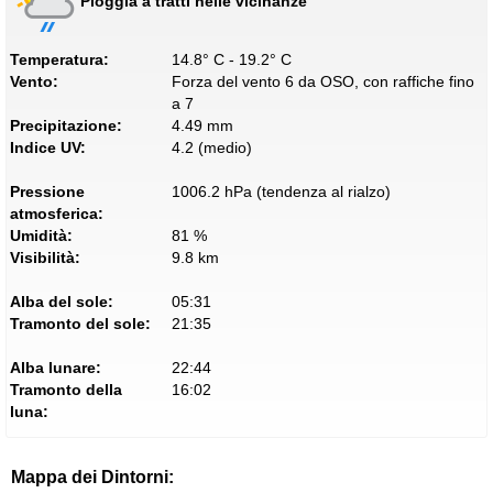
Pioggia a tratti nelle vicinanze
Temperatura:
14.8° C - 19.2° C
Vento:
Forza del vento 6 da OSO, con raffiche fino
a 7
Precipitazione:
4.49 mm
Indice UV:
4.2 (medio)
Pressione
1006.2 hPa (tendenza al rialzo)
atmosferica:
Umidità:
81 %
Visibilità:
9.8 km
Alba del sole:
05:31
Tramonto del sole:
21:35
Alba lunare:
22:44
Tramonto della
16:02
luna:
Mappa dei Dintorni: