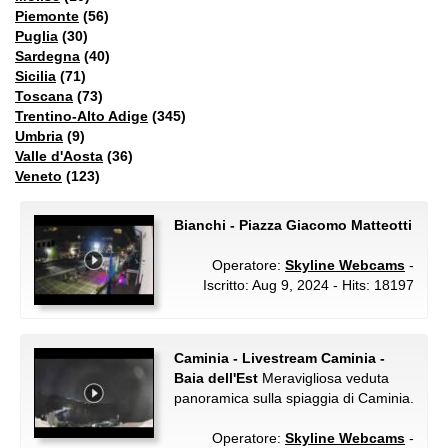
Piemonte
(56)
Puglia
(30)
Sardegna
(40)
Sicilia
(71)
Toscana
(73)
Trentino-Alto Adige
(345)
Umbria
(9)
Valle d'Aosta
(36)
Veneto
(123)
Bianchi - Piazza Giacomo Matteotti
Operatore:
Skyline Webcams
-
Iscritto: Aug 9, 2024 - Hits: 18197
Caminia - Livestream Caminia -
Baia dell'Est
Meravigliosa veduta
panoramica sulla spiaggia di Caminia.
Operatore:
Skyline Webcams
-