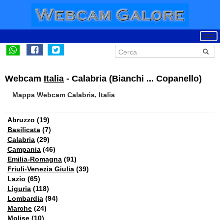
Webcam
Italia
- Calabria (Bianchi ... Copanello)
Mappa Webcam Calabria, Italia
Abruzzo
(19)
Basilicata
(7)
Calabria
(29)
Campania
(46)
Emilia-Romagna
(91)
Friuli-Venezia Giulia
(39)
Lazio
(65)
Liguria
(118)
Lombardia
(94)
Marche
(24)
Molise
(10)