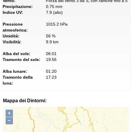
Vento:
Forza del vento 3 da S, con raffiche fino a 5
Precipitazione:
0.75 mm
Indice UV:
7.9 (alto)
Pressione
1015.2 hPa
atmosferica:
Umidità:
56 %
Visibilità:
9.9 km
Alba del sole:
06:01
Tramonto del sole:
19:56
Alba lunare:
01:20
Tramonto della
17:23
luna:
Mappa dei Dintorni:
+
−