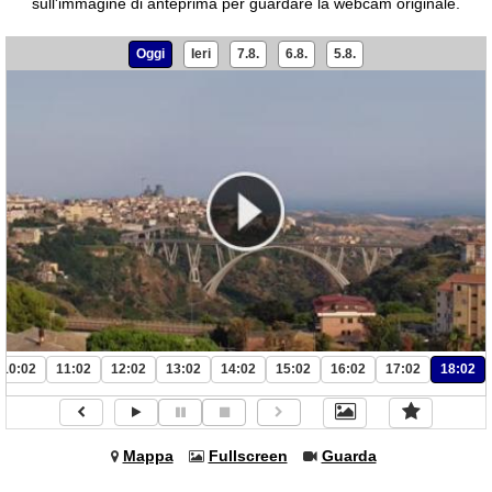
sull'immagine di anteprima per guardare la webcam originale.
Oggi
Ieri
7.8.
6.8.
5.8.
10:02
11:02
12:02
13:02
14:02
15:02
16:02
17:02
18:02
Mappa
Fullscreen
Guarda