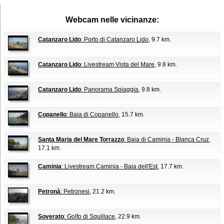
Webcam nelle vicinanze:
Catanzaro Lido
: Porto di Catanzaro Lido
, 9.7 km.
Catanzaro Lido
: Livestream Vista del Mare
, 9.8 km.
Catanzaro Lido
: Panorama Spiaggia
, 9.8 km.
Copanello
: Baia di Copanello
, 15.7 km.
Santa Maria del Mare Torrazzo
: Baia di Caminia - Blanca Cruz
,
17.1 km.
Caminia
: Livestream Caminia - Baia dell'Est
, 17.7 km.
Petronà
: Petronesi
, 21.2 km.
Soverato
: Golfo di Squillace
, 22.9 km.