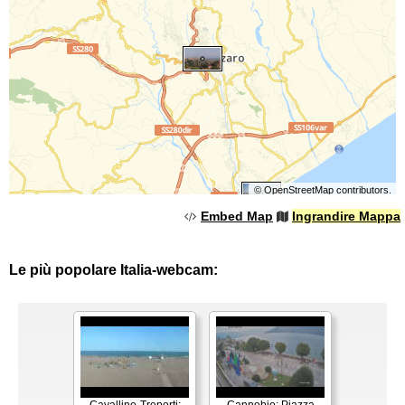
©
OpenStreetMap
contributors.
Embed Map
Ingrandire Mappa
Le più popolare Italia-webcam:
Cavallino-Treporti:
Cannobio: Piazza