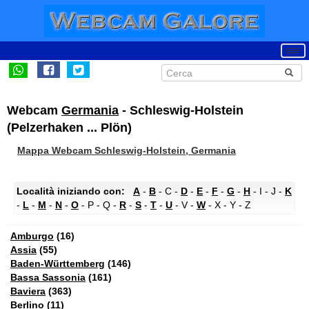
Webcam
Germania
- Schleswig-Holstein
(Pelzerhaken ... Plön)
Mappa Webcam Schleswig-Holstein, Germania
Località iniziando con:
A
-
B
- C -
D
-
E
-
F
-
G
-
H
- I - J -
K
-
L
-
M
-
N
-
O
- P - Q -
R
-
S
-
T
-
U
- V -
W
- X - Y - Z
Amburgo
(16)
Assia
(55)
Baden-Württemberg
(146)
Bassa Sassonia
(161)
Baviera
(363)
Berlino
(11)