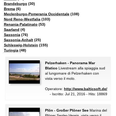
Brandeburgo
(30)
Brema
(6)
Meclenburgo-Pomerania Occidentale
(108)
Nord Reno-Westfalia
(103)
Renania-Palatinato
(53)
Saarland
(4)
Sassonia
(76)
Sassonia-Anhalt
(25)
Schleswig-Holstein
(155)
Turingia
(48)
Pelzerhaken - Panorama Mar
Blatico
Livestream alla spiaggia sud
al lungomare di Pelzerhaken con
vista verso il molo.
Operatore:
http://www.balticsoft.de/
- Iscritto: Jul 21, 2016 - Hits: 18869
Plön - Großer Plöner See
Marina del
Plöner Segler-Verein, vista verso il