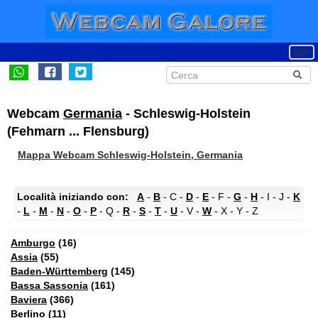
Webcam
Germania
- Schleswig-Holstein
(Fehmarn ... Flensburg)
Mappa Webcam Schleswig-Holstein, Germania
Località iniziando con:
A
-
B
- C -
D
-
E
- F -
G
-
H
- I - J -
K
-
L
-
M
-
N
-
O
-
P
- Q -
R
-
S
-
T
-
U
- V -
W
- X - Y - Z
Amburgo
(16)
Assia
(55)
Baden-Württemberg
(145)
Bassa Sassonia
(161)
Baviera
(366)
Berlino
(11)