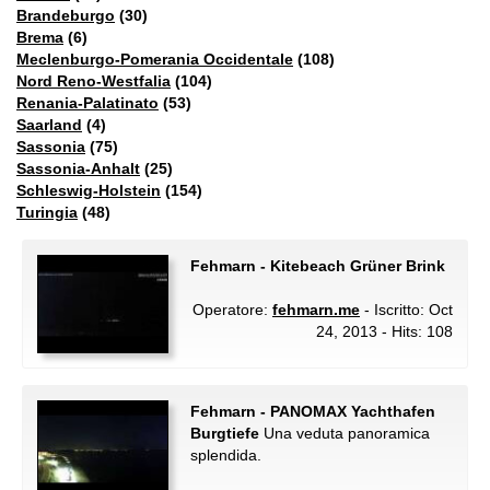
Brandeburgo
(30)
Brema
(6)
Meclenburgo-Pomerania Occidentale
(108)
Nord Reno-Westfalia
(104)
Renania-Palatinato
(53)
Saarland
(4)
Sassonia
(75)
Sassonia-Anhalt
(25)
Schleswig-Holstein
(154)
Turingia
(48)
Fehmarn - Kitebeach Grüner Brink
Operatore:
fehmarn.me
- Iscritto: Oct
24, 2013 - Hits: 108
Fehmarn - PANOMAX Yachthafen
Burgtiefe
Una veduta panoramica
splendida.