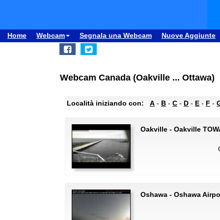
Home
Webcam
Segnala una Webcam
Nuove Aggiunte
Webcam Canada (Oakville ... Ottawa)
Località iniziando con:
A
-
B
-
C
-
D
-
E
-
F
-
Oakville - Oakville T
Oshawa - Oshawa Airpo