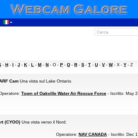
G
-
H
-
I
-
J
-
K
-
L
-
M
-
N
- O -
P
-
Q
-
R
-
S
-
T
-
U
-
V
-
W
- X -
Y
- Z
OWARF Cam
Una vista sul Lake Ontario.
Operatore:
Town of Oakville Water Air Rescue Force
- Iscritto: May 
rt (CYOO)
Una vista verso il Nord.
Operatore:
NAV CANADA
- Iscritto: Dec 