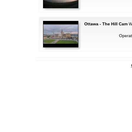
Ottawa - The Hill Cam
We
Operat