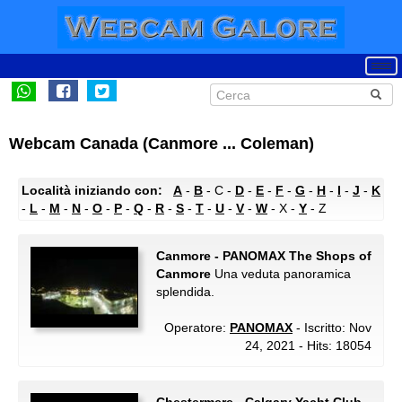
Webcam Canada (Canmore ... Coleman)
Località iniziando con:
A
-
B
- C -
D
-
E
-
F
-
G
-
H
-
I
-
J
-
K
-
L
-
M
-
N
-
O
-
P
-
Q
-
R
-
S
-
T
-
U
-
V
-
W
- X -
Y
- Z
Canmore - PANOMAX The Shops of
Canmore
Una veduta panoramica
splendida.
Operatore:
PANOMAX
- Iscritto: Nov
24, 2021 - Hits: 18054