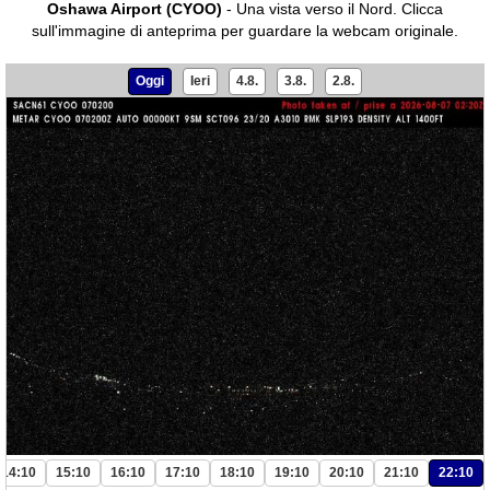
Oshawa Airport (CYOO)
- Una vista verso il Nord.
Clicca
sull'immagine di anteprima per guardare la webcam originale.
Oggi
Ieri
4.8.
3.8.
2.8.
14:10
15:10
16:10
17:10
18:10
19:10
20:10
21:10
22:10