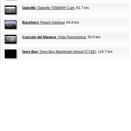
Oakville
: Oakville TOWARF Cam
, 81.7 km.
Buckhorn
: Reach Harbour
, 84.8 km.
Cascate del Niagara
: Vista Panoramica
, 93.9 km.
Gore Bay
: Gore Bay-Manitoulin Airport (CYZE)
, 116.7 km.