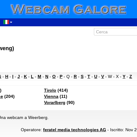
weng)
G
-
H
-
I
-
J
-
K
-
L
-
M
-
N
-
O
-
P
- Q -
R
-
S
-
T
-
U
-
V
- W - X -
Y
-
Z
)
Tirolo
(414)
se
(204)
Vienna
(11)
Vorarlberg
(90)
na webcam a Weerberg.
Operatore:
feratel media technologies AG
- Iscritto: Nov 