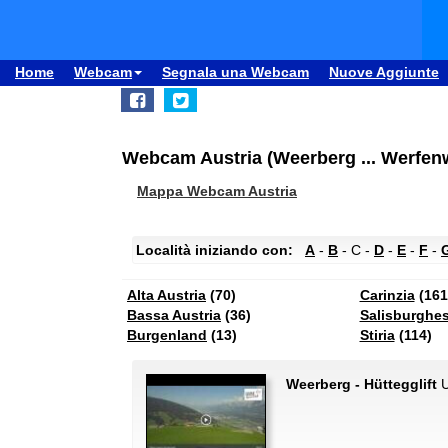
Home
Webcam
Segnala una Webcam
Nuove Aggiunte
Webcam Austria (Weerberg ... Werfen
Mappa Webcam Austria
Località iniziando con:
A
-
B
- C -
D
-
E
-
F
-
Alta Austria
(70)
Carinzia
(161
Bassa Austria
(36)
Salisburghe
Burgenland
(13)
Stiria
(114)
Weerberg - Hüttegglift
U