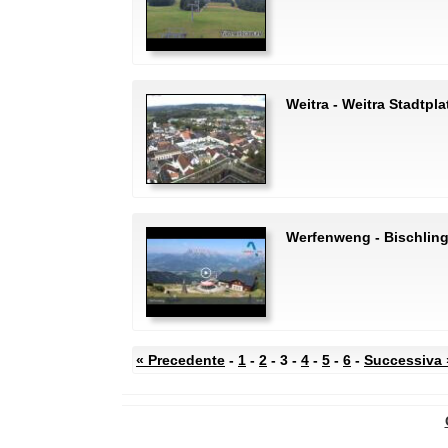
Weitra - Weitra Stadtpla
Werfenweng - Bischlin
« Precedente
-
1
-
2
- 3 -
4
-
5
-
6
-
Successiva 