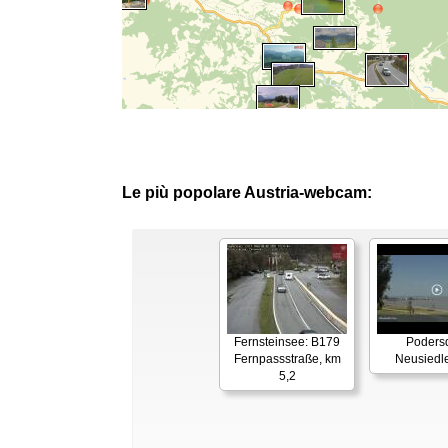
Le più popolare Austria-webcam:
Fernsteinsee: B179
Podersd
Fernpassstraße, km
Neusiedl
5,2