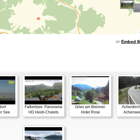
Embed 
orf:
Falkertsee: Panorama
Gries am Brenner:
Achenkirch
er See
HD Heidi-Chalets
Hotel Rose
Achensee