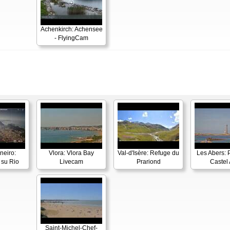
Achenkirch: Achensee
- FlyingCam
neiro:
Vlora: Vlora Bay
Val-d'Isère: Refuge du
Les Abers: 
su Rio
Livecam
Prariond
Castel 
Saint-Michel-Chef-