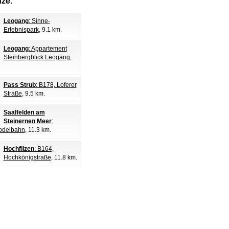
nze:
Leogang
: Sinne-
Erlebnispark
, 9.1 km.
Leogang
: Appartement
Steinbergblick Leogang
,
Pass Strub
: B178, Loferer
Straße
, 9.5 km.
Saalfelden am
Steinernen Meer
:
odelbahn
, 11.3 km.
Hochfilzen
: B164,
Hochkönigstraße
, 11.8 km.