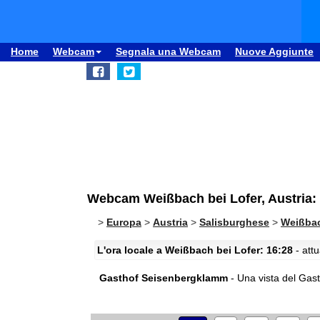
Home
Webcam
Segnala una Webcam
Nuove Aggiunte
Webcam Weißbach bei Lofer, Austria
>
Europa
>
Austria
>
Salisburghese
>
Weißbac
L'ora locale a Weißbach bei Lofer: 16:28
- attu
Gasthof Seisenbergklamm
- Una vista del Gas