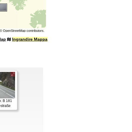
©
OpenStreetMap
contributors.
Map
Ingrandire Mappa
: B 181
straße