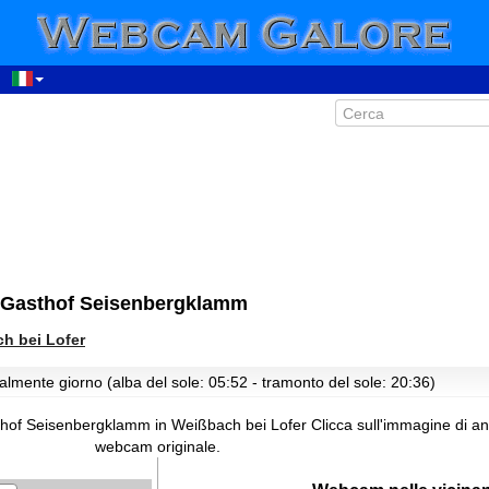
: Gasthof Seisenbergklamm
h bei Lofer
00:20
01:20
almente giorno (alba del sole: 05:52 - tramonto del sole: 20:36)
02:20
thof Seisenbergklamm in Weißbach bei Lofer
Clicca sull'immagine di a
03:20
webcam originale.
04:20