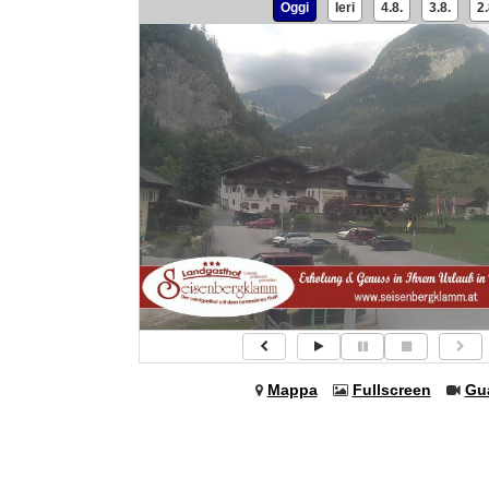
Oggi
Ieri
4.8.
3.8.
2.
Mappa
Fullscreen
Gu