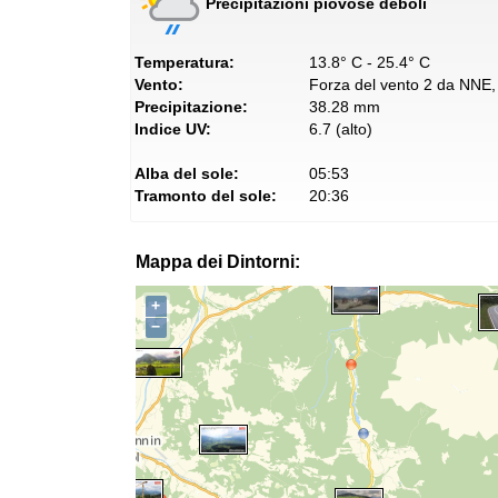
Precipitazioni piovose deboli
Temperatura:
13.8° C - 25.4° C
Vento:
Forza del vento 2 da NNE, 
Precipitazione:
38.28 mm
Indice UV:
6.7 (alto)
Alba del sole:
05:53
Tramonto del sole:
20:36
Mappa dei Dintorni:
+
−