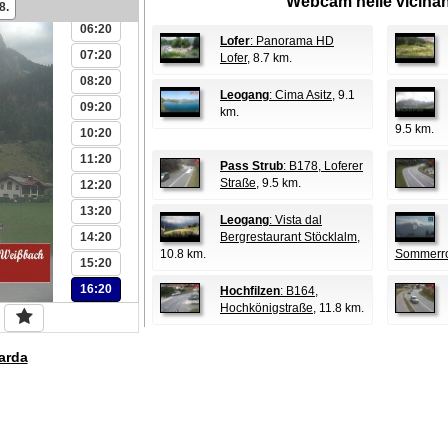
Webcam nelle vicina
05:20
8.
06:20
Lofer
: Panorama HD
07:20
Lofer
, 8.7 km.
08:20
Leogang
: Cima Asitz
, 9.1
09:20
km.
9.5 km.
10:20
11:20
Pass Strub
: B178, Loferer
Straße
, 9.5 km.
12:20
13:20
Leogang
: Vista dal
14:20
Bergrestaurant Stöcklalm
,
10.8 km.
Sommerr
15:20
16:20
Hochfilzen
: B164,
Hochkönigstraße
, 11.8 km.
arda