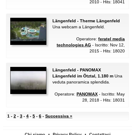
2010 - Hits: 18041
Längenfeld - Therme Längenfeld
Una webcam a Längenfeld.
Operatore:
feratel media
technologies AG
- Iscritto: Nov 12,
2015 - Hits: 18020
Längenfeld - PANOMAX
Längenfeld im Ötztal, 1.180 m
Una
veduta panoramica splendida.
Operatore:
PANOMAX
- Iscritto: May
28, 2018 - Hits: 18031
1 -
2
-
3
-
4
-
5
-
6
-
Successiva »
Chi siamo
•
Privacy Policy
•
Contattaci