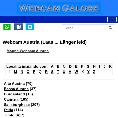
Webcam Austria (Laas ... Längenfeld)
Mappa Webcam Austria
Località iniziando con:
A
-
B
- C -
D
-
E
-
F
-
G
-
H
-
I
-
J
-
K
- L -
M
-
N
-
O
-
P
- Q -
R
-
S
-
T
-
U
-
V
-
W
- X -
Y
-
Z
Alta Austria
(70)
Bassa Austria
(37)
Burgenland
(13)
Carinzia
(165)
Salisburghese
(207)
Stiria
(114)
Tirolo
(417)